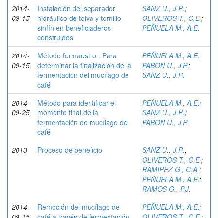
2014-
Instalación del separador
SANZ U., J.R.
;
09-15
hidráulico de tolva y tornillo
OLIVEROS T., C.E.
;
sinfín en beneficiaderos
PEÑUELA M., A.E.
construidos
2014-
Método fermaestro : Para
PEÑUELA M., A.E.
;
09-15
determinar la finalización de la
PABON U., J.P.
;
fermentación del mucílago de
SANZ U., J.R.
café
2014-
Método para identificar el
PEÑUELA M., A.E.
;
09-25
momento final de la
SANZ U., J.R.
;
fermentación de mucílago de
PABON U., J.P.
café
2013
Proceso de beneficio
SANZ U., J.R.
;
OLIVEROS T., C.E.
;
RAMIREZ G., C.A.
;
PEÑUELA M., A.E.
;
RAMOS G., P.J.
2014-
Remoción del mucílago de
PEÑUELA M., A.E.
;
09-15
café a través de fermentación
OLIVEROS T., C.E.
;