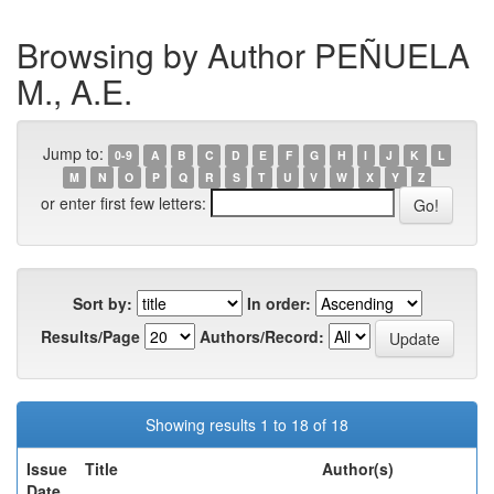
Browsing by Author PEÑUELA
M., A.E.
Jump to:
0-9
A
B
C
D
E
F
G
H
I
J
K
L
M
N
O
P
Q
R
S
T
U
V
W
X
Y
Z
or enter first few letters:
Sort by:
In order:
Results/Page
Authors/Record:
Showing results 1 to 18 of 18
Issue
Title
Author(s)
Date