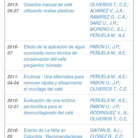
2013-
Cosecha manual de café
OLIVEROS T., C.E.
;
05-07
utilizando mallas plásticas
ALVAREZ V., J.A.
;
RAMIREZ G., C.A.
;
SANZ U., J.R.
;
MORENO C., E.L.
;
PEÑUELA M., A.E.
2016-
Efecto de la aplicación de agua
PABON U., J.P.
;
07
ozonizada como técnica de
PEÑUELA M., A.E.
conservación del café
pergamino húmedo
2011-
Enzimas : Una alternativa para
PEÑUELA M., A.E.
;
04-04
remover rápida y eficazmente
PABON U., J.P.
;
el mucílago del café
OLIVEROS T., C.E.
2010-
Evaluación de una enzima
PEÑUELA M., A.E.
;
12-01
pectinolítica para el
PABON U., J.P.
;
desmucilaginado del café
RODRIGUEZ V., N.
;
OLIVEROS T., C.E.
2016-
Evento de La Niña en
GAITAN B., A.L.
;
05
Colombia : Recomendaciones
FLOREZ R., C.P.
;