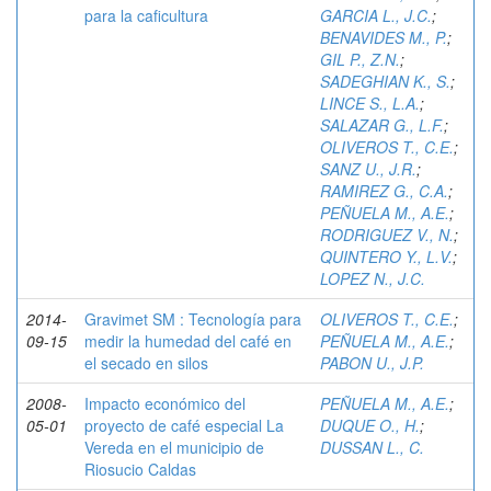
para la caficultura
GARCIA L., J.C.
;
BENAVIDES M., P.
;
GIL P., Z.N.
;
SADEGHIAN K., S.
;
LINCE S., L.A.
;
SALAZAR G., L.F.
;
OLIVEROS T., C.E.
;
SANZ U., J.R.
;
RAMIREZ G., C.A.
;
PEÑUELA M., A.E.
;
RODRIGUEZ V., N.
;
QUINTERO Y., L.V.
;
LOPEZ N., J.C.
2014-
Gravimet SM : Tecnología para
OLIVEROS T., C.E.
;
09-15
medir la humedad del café en
PEÑUELA M., A.E.
;
el secado en silos
PABON U., J.P.
2008-
Impacto económico del
PEÑUELA M., A.E.
;
05-01
proyecto de café especial La
DUQUE O., H.
;
Vereda en el municipio de
DUSSAN L., C.
Riosucio Caldas