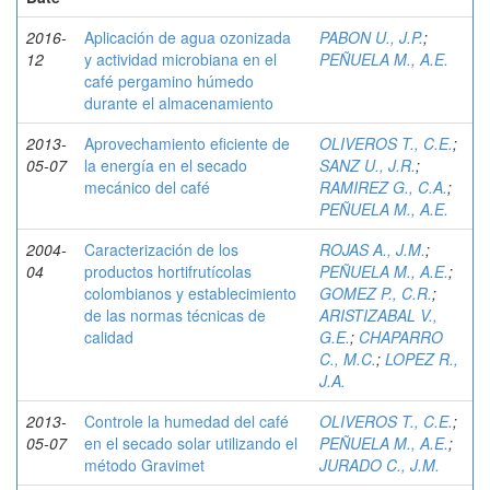
2016-
Aplicación de agua ozonizada
PABON U., J.P.
;
12
y actividad microbiana en el
PEÑUELA M., A.E.
café pergamino húmedo
durante el almacenamiento
2013-
Aprovechamiento eficiente de
OLIVEROS T., C.E.
;
05-07
la energía en el secado
SANZ U., J.R.
;
mecánico del café
RAMIREZ G., C.A.
;
PEÑUELA M., A.E.
2004-
Caracterización de los
ROJAS A., J.M.
;
04
productos hortifrutícolas
PEÑUELA M., A.E.
;
colombianos y establecimiento
GOMEZ P., C.R.
;
de las normas técnicas de
ARISTIZABAL V.,
calidad
G.E.
;
CHAPARRO
C., M.C.
;
LOPEZ R.,
J.A.
2013-
Controle la humedad del café
OLIVEROS T., C.E.
;
05-07
en el secado solar utilizando el
PEÑUELA M., A.E.
;
método Gravimet
JURADO C., J.M.