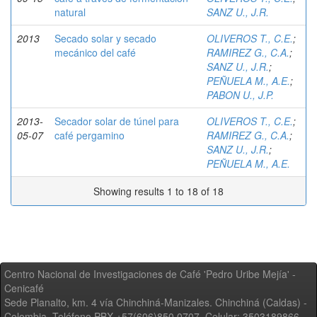
natural
SANZ U., J.R.
2013
Secado solar y secado
OLIVEROS T., C.E.
;
mecánico del café
RAMIREZ G., C.A.
;
SANZ U., J.R.
;
PEÑUELA M., A.E.
;
PABON U., J.P.
2013-
Secador solar de túnel para
OLIVEROS T., C.E.
;
05-07
café pergamino
RAMIREZ G., C.A.
;
SANZ U., J.R.
;
PEÑUELA M., A.E.
Showing results 1 to 18 of 18
Centro Nacional de Investigaciones de Café 'Pedro Uribe Mejía' -
Cenicafé
Sede Planalto, km. 4 vía Chinchiná-Manizales. Chinchiná (Caldas) -
Colombia, Teléfono PBX +57(606)850 0707, Celular: 3503189866,