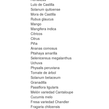
Lulo de Castilla
Solanum quitoense
Mora de Castilla
Rubus glaucus
Mango
Mangifera indica
Cítricos
Citrus
Piña
Ananas comosus
Pitahaya amarilla
Selenicereus megalanthus
Uchuva
Physalis peruviana
Tomate de árbol
Solanum betaceum
Granadilla
Passiflora ligularis
Melón variedad Cantaloupe
Cucumis melo
Fresa variedad Chandler
Fragaria chiloensis