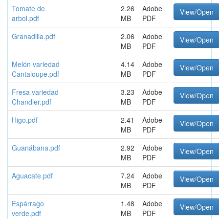
Tomate de
2.26
Adobe
View/Open
arbol.pdf
MB
PDF
Granadilla.pdf
2.06
Adobe
View/Open
MB
PDF
Melón variedad
4.14
Adobe
View/Open
Cantaloupe.pdf
MB
PDF
Fresa variedad
3.23
Adobe
View/Open
Chandler.pdf
MB
PDF
Higo.pdf
2.41
Adobe
View/Open
MB
PDF
Guanábana.pdf
2.92
Adobe
View/Open
MB
PDF
Aguacate.pdf
7.24
Adobe
View/Open
MB
PDF
Espárrago
1.48
Adobe
View/Open
verde.pdf
MB
PDF