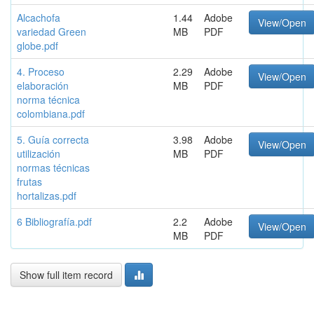
Alcachofa
1.44
Adobe
View/Open
variedad Green
MB
PDF
globe.pdf
4. Proceso
2.29
Adobe
View/Open
elaboración
MB
PDF
norma técnica
colombiana.pdf
5. Guía correcta
3.98
Adobe
View/Open
utilización
MB
PDF
normas técnicas
frutas
hortalizas.pdf
6 Bibliografía.pdf
2.2
Adobe
View/Open
MB
PDF
Show full item record