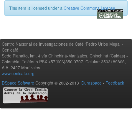
This item is licensed under a
Creative Commons License
Centro Nacional de Investigaciones de Café 'Pedro Uribe Mejía' -
Cenicafé
Sede Planalto, km. 4 vía Chinchiná-Manizales. Chinchiná (Caldas) -
Colombia, Teléfono PBX +57(606)850 0707, Celular: 3503189866,
A.A. 2427 Manizales
www.cenicafe.org
DSpace Software
Copyright © 2002-2013
Duraspace
-
Feedback