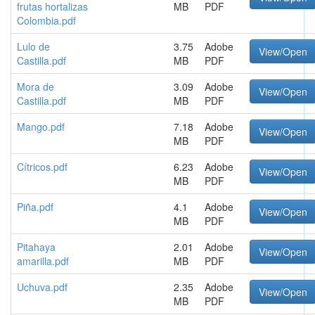
frutas hortalizas
MB
PDF
Colombia.pdf
Lulo de
3.75
Adobe
View/Open
Castilla.pdf
MB
PDF
Mora de
3.09
Adobe
View/Open
Castilla.pdf
MB
PDF
Mango.pdf
7.18
Adobe
View/Open
MB
PDF
Cítricos.pdf
6.23
Adobe
View/Open
MB
PDF
Piña.pdf
4.1
Adobe
View/Open
MB
PDF
Pitahaya
2.01
Adobe
View/Open
amarilla.pdf
MB
PDF
Uchuva.pdf
2.35
Adobe
View/Open
MB
PDF