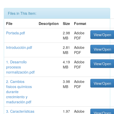
Files in This Item:
File
Description
Size
Format
Portada.pdf
2.98
Adobe
View/Open
MB
PDF
Introducción.pdf
2.81
Adobe
View/Open
MB
PDF
1. Desarrollo
4.19
Adobe
View/Open
procesos
MB
PDF
normalización.pdf
2. Cambios
3.98
Adobe
View/Open
físicos químicos
MB
PDF
durante
crecimiento y
maduración.pdf
3. Características
1.97
Adobe
View/Open