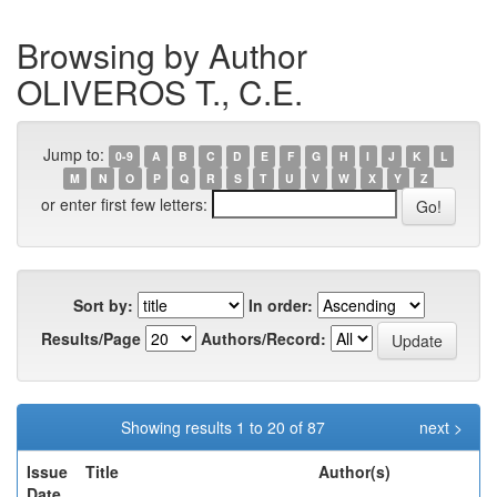
Browsing by Author
OLIVEROS T., C.E.
Jump to:
0-9
A
B
C
D
E
F
G
H
I
J
K
L
M
N
O
P
Q
R
S
T
U
V
W
X
Y
Z
or enter first few letters:
Sort by:
In order:
Results/Page
Authors/Record:
Showing results 1 to 20 of 87
next >
Issue
Title
Author(s)
Date