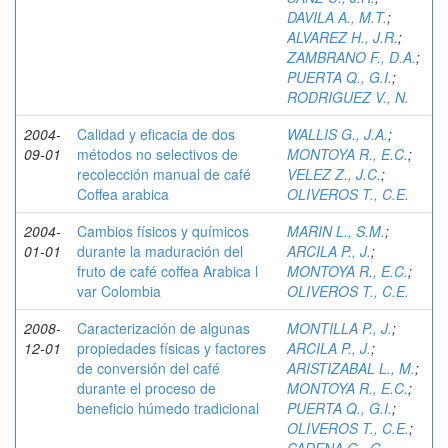
DAVILA A., M.T.
;
ALVAREZ H., J.R.
;
ZAMBRANO F., D.A.
;
PUERTA Q., G.I.
;
RODRIGUEZ V., N.
2004-
Calidad y eficacia de dos
WALLIS G., J.A.
;
09-01
métodos no selectivos de
MONTOYA R., E.C.
;
recolección manual de café
VELEZ Z., J.C.
;
Coffea arabica
OLIVEROS T., C.E.
2004-
Cambios físicos y químicos
MARIN L., S.M.
;
01-01
durante la maduración del
ARCILA P., J.
;
fruto de café coffea Arabica l
MONTOYA R., E.C.
;
var Colombia
OLIVEROS T., C.E.
2008-
Caracterización de algunas
MONTILLA P., J.
;
12-01
propiedades físicas y factores
ARCILA P., J.
;
de conversión del café
ARISTIZABAL L., M.
;
durante el proceso de
MONTOYA R., E.C.
;
beneficio húmedo tradicional
PUERTA Q., G.I.
;
OLIVEROS T., C.E.
;