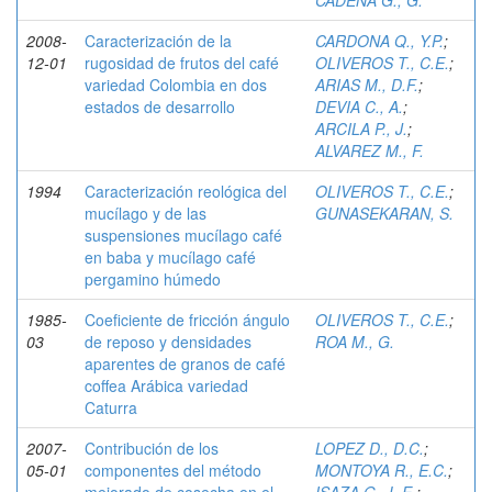
CADENA G., G.
2008-
Caracterización de la
CARDONA Q., Y.P.
;
12-01
rugosidad de frutos del café
OLIVEROS T., C.E.
;
variedad Colombia en dos
ARIAS M., D.F.
;
estados de desarrollo
DEVIA C., A.
;
ARCILA P., J.
;
ALVAREZ M., F.
1994
Caracterización reológica del
OLIVEROS T., C.E.
;
mucílago y de las
GUNASEKARAN, S.
suspensiones mucílago café
en baba y mucílago café
pergamino húmedo
1985-
Coeficiente de fricción ángulo
OLIVEROS T., C.E.
;
03
de reposo y densidades
ROA M., G.
aparentes de granos de café
coffea Arábica variedad
Caturra
2007-
Contribución de los
LOPEZ D., D.C.
;
05-01
componentes del método
MONTOYA R., E.C.
;