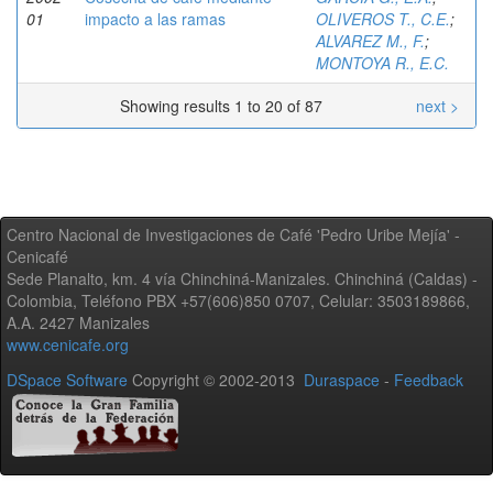
01
impacto a las ramas
OLIVEROS T., C.E.
;
ALVAREZ M., F.
;
MONTOYA R., E.C.
Showing results 1 to 20 of 87
next >
Centro Nacional de Investigaciones de Café 'Pedro Uribe Mejía' -
Cenicafé
Sede Planalto, km. 4 vía Chinchiná-Manizales. Chinchiná (Caldas) -
Colombia, Teléfono PBX +57(606)850 0707, Celular: 3503189866,
A.A. 2427 Manizales
www.cenicafe.org
DSpace Software
Copyright © 2002-2013
Duraspace
-
Feedback