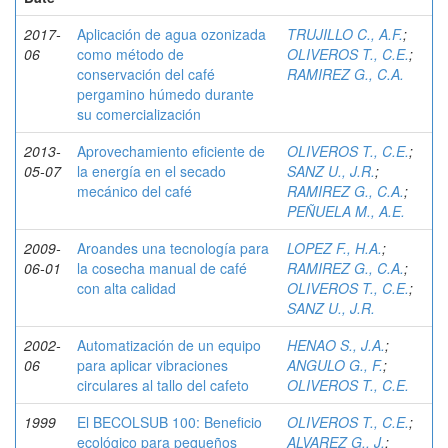
2017-
Aplicación de agua ozonizada
TRUJILLO C., A.F.
;
06
como método de
OLIVEROS T., C.E.
;
conservación del café
RAMIREZ G., C.A.
pergamino húmedo durante
su comercialización
2013-
Aprovechamiento eficiente de
OLIVEROS T., C.E.
;
05-07
la energía en el secado
SANZ U., J.R.
;
mecánico del café
RAMIREZ G., C.A.
;
PEÑUELA M., A.E.
2009-
Aroandes una tecnología para
LOPEZ F., H.A.
;
06-01
la cosecha manual de café
RAMIREZ G., C.A.
;
con alta calidad
OLIVEROS T., C.E.
;
SANZ U., J.R.
2002-
Automatización de un equipo
HENAO S., J.A.
;
06
para aplicar vibraciones
ANGULO G., F.
;
circulares al tallo del cafeto
OLIVEROS T., C.E.
1999
El BECOLSUB 100: Beneficio
OLIVEROS T., C.E.
;
ecológico para pequeños
ALVAREZ G., J.
;