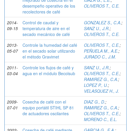
mejorado de cosecha en el
ISAZA G., L.E.
;
desempeño operativo de los
OLIVEROS T., C.E.
recolectores de café
2014-
Control de caudal y
GONZALEZ S., C.A.
;
09-15
temperatura de aire en el
SANZ U., J.R.
;
secado mecánico de café
OLIVEROS T., C.E.
2013-
Controle la humedad del café
OLIVEROS T., C.E.
;
05-07
en el secado solar utilizando
PEÑUELA M., A.E.
;
el método Gravimet
JURADO C., J.M.
2011-
Controle los flujos de café y
SANZ U., J.R.
;
03-04
agua en el módulo Becolsub
OLIVEROS T., C.E.
;
RAMIREZ G., C.A.
;
LOPEZ P., U.
;
VELASQUEZ H., J.
2009-
Cosecha de café con el
DIAZ G., D.
;
07-01
equipo portátil STIHL SP 81
RAMIREZ G., C.A.
;
de actuadores oscilantes
OLIVEROS T., C.E.
;
MORENO C., E.L.
2002-
Cosecha de café mediante
GARCIA G., E.A.
;