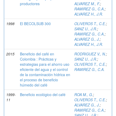
productores
ALVAREZ M., F.
;
RAMIREZ G., C.A.
;
ALVAREZ H., J.R.
1998
El BECOLSUB 300
OLIVEROS T., C.E.
;
SANZ U., J.R.
;
RAMIREZ G., C.A.
;
ALVAREZ G., J.
;
ALVAREZ H., J.R.
2015
Beneficio del café en
RODRIGUEZ V., N.
;
Colombia : Prácticas y
SANZ U., J.R.
;
estrategias para el ahorro uso
OLIVEROS T., C.E.
;
eficiente del agua y el control
RAMIREZ G., C.A.
de la contaminación hídrica en
el proceso de beneficio
húmedo del café
1999-
Beneficio ecológico del café
ROA M., G.
;
11
OLIVEROS T., C.E.
;
ALVAREZ G., J.
;
RAMIREZ G., C.A.
;
SANZ U., J.R.
;