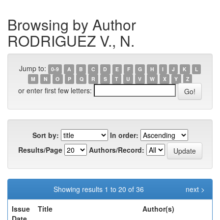
Browsing by Author
RODRIGUEZ V., N.
Jump to:
0-9
A
B
C
D
E
F
G
H
I
J
K
L
M
N
O
P
Q
R
S
T
U
V
W
X
Y
Z
or enter first few letters:
Sort by:
In order:
Results/Page
Authors/Record:
Showing results 1 to 20 of 36
next >
Issue
Title
Author(s)
Date