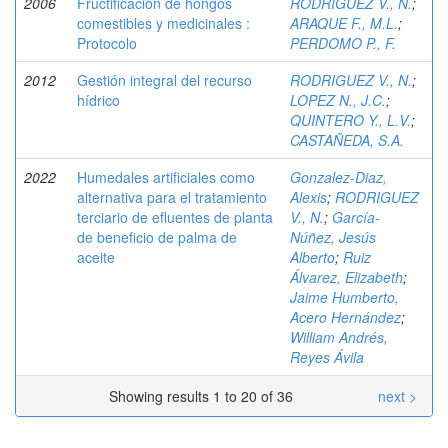
2006
Fructificación de hongos
RODRIGUEZ V., N.
;
comestibles y medicinales :
ARAQUE F., M.L.
;
Protocolo
PERDOMO P., F.
2012
Gestión integral del recurso
RODRIGUEZ V., N.
;
hídrico
LOPEZ N., J.C.
;
QUINTERO Y., L.V.
;
CASTAÑEDA, S.A.
2022
Humedales artificiales como
Gonzalez-Diaz,
alternativa para el tratamiento
Alexis
;
RODRIGUEZ
terciario de efluentes de planta
V., N.
;
García-
de beneficio de palma de
Núñez, Jesús
aceite
Alberto
;
Ruiz
Álvarez, Elizabeth
;
Jaime Humberto,
Acero Hernández
;
William Andrés,
Reyes Ávila
Showing results 1 to 20 of 36
next >