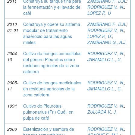
2011
Construya su tanque tina para
ZAMBRANO F., D.A.
;
la fermentación y el lavado de
RODRIGUEZ V., N.
;
café
LOPEZ P., U
2010-
Construya y opere su sistema
ZAMBRANO F., D.A.
;
01-01
modular de tratamiento
RODRIGUEZ V., N.
;
anaerobio para las aguas
LOPEZ P., U.
;
mieles
ZAMBRANO G., A.J.
2004-
Cultivo de hongos comestibles
RODRIGUEZ V., N.
;
10
del género Pleurotus sobre
JARAMILLO L., C.
residuos agrícolas de la zona
cafetera
2005-
Cultivo de hongos medicinales
RODRIGUEZ V., N.
;
11
en residuos agrícolas de la
JARAMILLO L., C.
zona cafetera
1994
Cultivo de Pleurotus
RODRIGUEZ V., N.
;
pulmonarius (Fr.) Quél. en
ZULUAGA V., J.
pulpa de café
2006
Esterilización y siembra de
RODRIGUEZ V., N.
;