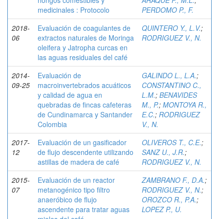
hongos comestibles y
ARAQUE F., M.L.
;
medicinales : Protocolo
PERDOMO P., F.
2018-
Evaluación de coagulantes de
QUINTERO Y., L.V.
;
06
extractos naturales de Moringa
RODRIGUEZ V., N.
oleifera y Jatropha curcas en
las aguas residuales del café
2014-
Evaluación de
GALINDO L., L.A.
;
09-25
macroinvertebrados acuáticos
CONSTANTINO C.,
y calidad de agua en
L.M.
;
BENAVIDES
quebradas de fincas cafeteras
M., P.
;
MONTOYA R.,
de Cundinamarca y Santander
E.C.
;
RODRIGUEZ
Colombia
V., N.
2017-
Evaluación de un gasificador
OLIVEROS T., C.E.
;
12
de flujo descendente utilizando
SANZ U., J.R.
;
astillas de madera de café
RODRIGUEZ V., N.
2015-
Evaluación de un reactor
ZAMBRANO F., D.A.
;
07
metanogénico tipo filtro
RODRIGUEZ V., N.
;
anaeróbico de flujo
OROZCO R., P.A.
;
ascendente para tratar aguas
LOPEZ P., U.