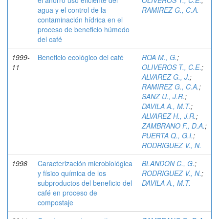
el ahorro uso eficiente del
OLIVEROS T., C.E.
;
agua y el control de la
RAMIREZ G., C.A.
contaminación hídrica en el
proceso de beneficio húmedo
del café
1999-
Beneficio ecológico del café
ROA M., G.
;
11
OLIVEROS T., C.E.
;
ALVAREZ G., J.
;
RAMIREZ G., C.A.
;
SANZ U., J.R.
;
DAVILA A., M.T.
;
ALVAREZ H., J.R.
;
ZAMBRANO F., D.A.
;
PUERTA Q., G.I.
;
RODRIGUEZ V., N.
1998
Caracterización microbiológica
BLANDON C., G.
;
y físico química de los
RODRIGUEZ V., N.
;
subproductos del beneficio del
DAVILA A., M.T.
café en proceso de
compostaje