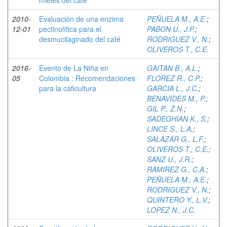
mieles del café
2010-
Evaluación de una enzima
PEÑUELA M., A.E.
;
12-01
pectinolítica para el
PABON U., J.P.
;
desmucilaginado del café
RODRIGUEZ V., N.
;
OLIVEROS T., C.E.
2016-
Evento de La Niña en
GAITAN B., A.L.
;
05
Colombia : Recomendaciones
FLOREZ R., C.P.
;
para la caficultura
GARCIA L., J.C.
;
BENAVIDES M., P.
;
GIL P., Z.N.
;
SADEGHIAN K., S.
;
LINCE S., L.A.
;
SALAZAR G., L.F.
;
OLIVEROS T., C.E.
;
SANZ U., J.R.
;
RAMIREZ G., C.A.
;
PEÑUELA M., A.E.
;
RODRIGUEZ V., N.
;
QUINTERO Y., L.V.
;
LOPEZ N., J.C.