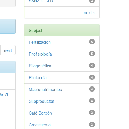
SANZ U., J.R.
2
next >
Subject
Fertilización
5
next
Fitofisiología
5
Fitogenética
4
Fitotecnia
4
Macronutrimentos
4
la, R
Subproductos
4
Café Borbón
3
Crecimiento
3