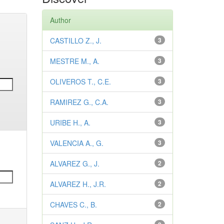
Author
CASTILLO Z., J.
3
MESTRE M., A.
3
OLIVEROS T., C.E.
3
RAMIREZ G., C.A.
3
URIBE H., A.
3
VALENCIA A., G.
3
ALVAREZ G., J.
2
ALVAREZ H., J.R.
2
CHAVES C., B.
2