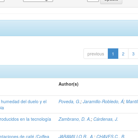
previous
1
2
3
Author(s)
la humedad del duelo y el
Poveda, G.
;
Jaramillo-Robledo, Á
;
Mantil
ia
producidos en la tecnología
Zambrano, D. A.
;
Cárdenas, J.
ntaciones de café /Coffea
JARAMILLO R., A.
;
CHAVES C., B.