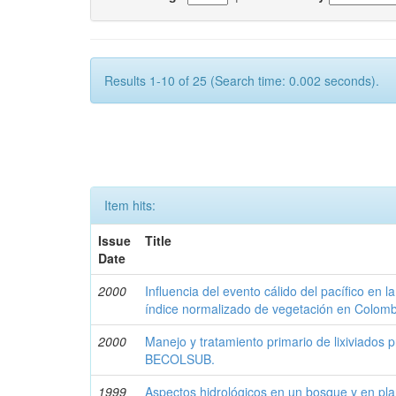
Results 1-10 of 25 (Search time: 0.002 seconds).
Item hits:
Issue
Title
Date
2000
Influencia del evento cálido del pacífico en 
índice normalizado de vegetación en Colomb
2000
Manejo y tratamiento primario de lixiviados 
BECOLSUB.
1999
Aspectos hidrológicos en un bosque y en pla