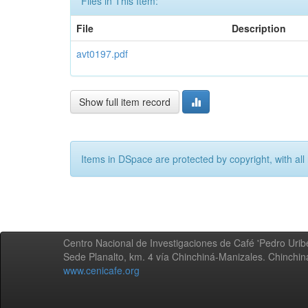
Files in This Item:
File
Description
avt0197.pdf
Show full item record
Items in DSpace are protected by copyright, with all 
Centro Nacional de Investigaciones de Café 'Pedro Uribe
Sede Planalto, km. 4 vía Chinchiná-Manizales. Chinchi
www.cenicafe.org