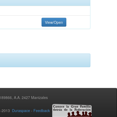
View/Open
3189866, A.A. 2427 Manizales
02-2013
Duraspace
-
Feedback