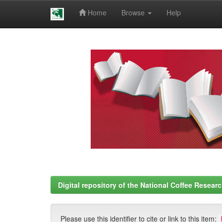
Home
Browse
Help
Skip
navigation
Digital repository of the National Coffee Resea
Please use this identifier to cite or link to this item: