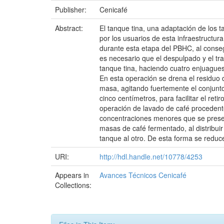
Publisher:
Cenicafé
Abstract:
El tanque tina, una adaptación de los
por los usuarios de esta infraestructu
durante esta etapa del PBHC, al conseg
es necesario que el despulpado y el tra
tanque tina, haciendo cuatro enjuagues
En esta operación se drena el residuo d
masa, agitando fuertemente el conjunto.
cinco centímetros, para facilitar el ret
operación de lavado de café procedent
concentraciones menores que se present
masas de café fermentado, al distribuir
tanque al otro. De esta forma se reduc
URI:
http://hdl.handle.net/10778/4253
Appears in
Avances Técnicos Cenicafé
Collections: