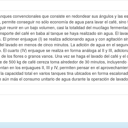
 tanques convencionales que consiste en redondear sus ángulos y las 
ra, permite conseguir no sólo economía de agua para lavar el café, sin
uir reunir en un bajo volumen, casi la totalidad del mucílago ferment
nsporte del café en baba al tanque se haya realizado sin agua. El lava
. El primer enjuague (I) se realiza adicionando agua y con agitación s
el lavado en menos de cinco minutos. La adición de agua en el segundo (
 El cuarto (IV) enjuague se realiza en forma análoga al II y III, adic
iro de los flores o granos vanos. Una vez se haga el lavado del café y e
e de 500 kg de café cereza toma alrededor de 30 minutos, incluyendo 
an en los enjuagues II, III y IV, permiten pensar en el aprovechamien
 la capacidad total en varios tanques tina ubicados en forma escalonad
e aún más el consumo unitario de agua durante la operación de lavado