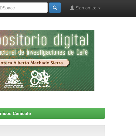
Sign on to:
nicos Cenicafé