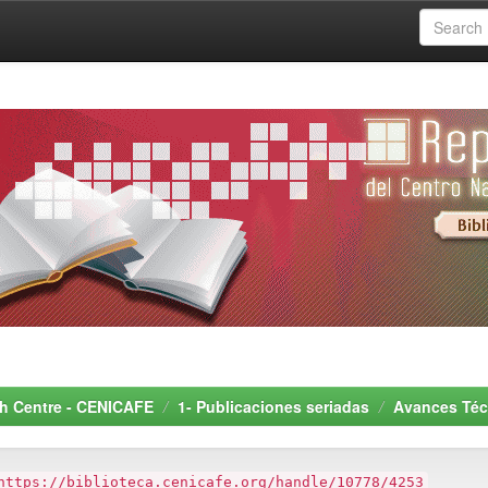
rch Centre - CENICAFE
1- Publicaciones seriadas
Avances Téc
https://biblioteca.cenicafe.org/handle/10778/4253