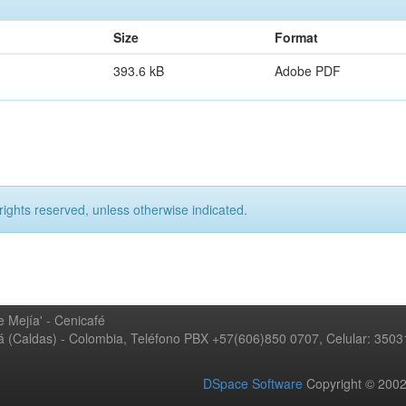
Size
Format
393.6 kB
Adobe PDF
rights reserved, unless otherwise indicated.
 Mejía' - Cenicafé
ná (Caldas) - Colombia, Teléfono PBX +57(606)850 0707, Celular: 350
DSpace Software
Copyright © 20