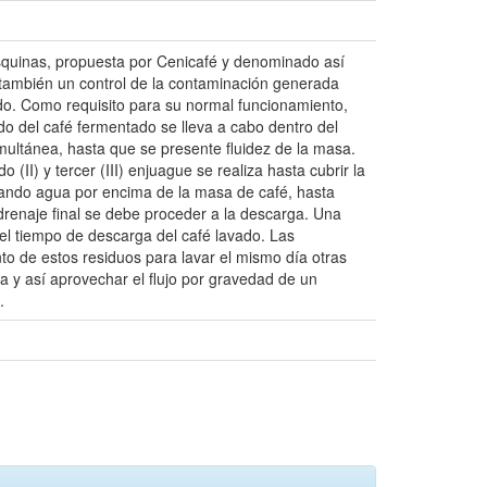
esquinas, propuesta por Cenicafé y denominado así
o también un control de la contaminación generada
ado. Como requisito para su normal funcionamiento,
do del café fermentado se lleva a cabo dentro del
imultánea, hasta que se presente fluidez de la masa.
II) y tercer (III) enjuague se realiza hasta cubrir la
ionando agua por encima de la masa de café, hasta
l drenaje final se debe proceder a la descarga. Una
el tiempo de descarga del café lavado. Las
to de estos residuos para lavar el mismo día otras
a y así aprovechar el flujo por gravedad de un
.