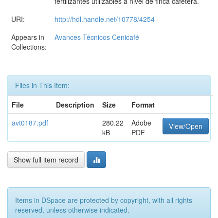
fertilizantes utilizables a nivel de finca cafetera.
URI:
http://hdl.handle.net/10778/4254
Appears in
Avances Técnicos Cenicafé
Collections:
Files in This Item:
File
Description
Size
Format
avt0187.pdf
280.22
Adobe
View/Open
kB
PDF
Show full item record
Items in DSpace are protected by copyright, with all rights
reserved, unless otherwise indicated.