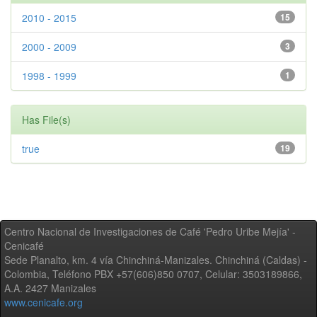
2010 - 2015
15
2000 - 2009
3
1998 - 1999
1
Has File(s)
true
19
Centro Nacional de Investigaciones de Café 'Pedro Uribe Mejía' -
Cenicafé
Sede Planalto, km. 4 vía Chinchiná-Manizales. Chinchiná (Caldas) -
Colombia, Teléfono PBX +57(606)850 0707, Celular: 3503189866,
A.A. 2427 Manizales
www.cenicafe.org