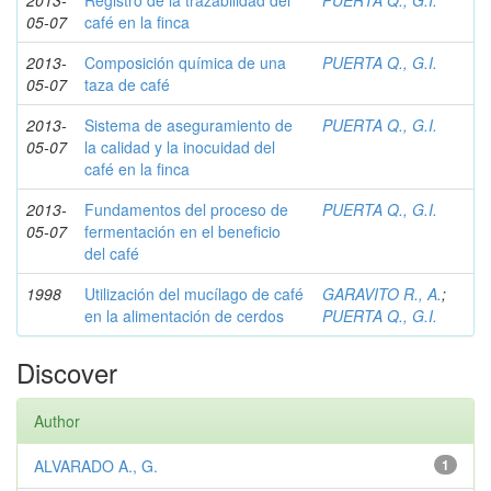
2013-
Registro de la trazabilidad del
PUERTA Q., G.I.
05-07
café en la finca
2013-
Composición química de una
PUERTA Q., G.I.
05-07
taza de café
2013-
Sistema de aseguramiento de
PUERTA Q., G.I.
05-07
la calidad y la inocuidad del
café en la finca
2013-
Fundamentos del proceso de
PUERTA Q., G.I.
05-07
fermentación en el beneficio
del café
1998
Utilización del mucílago de café
GARAVITO R., A.
;
en la alimentación de cerdos
PUERTA Q., G.I.
Discover
Author
ALVARADO A., G.
1