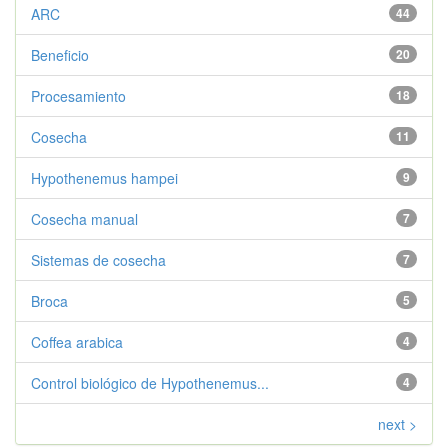
ARC
44
Beneficio
20
Procesamiento
18
Cosecha
11
Hypothenemus hampei
9
Cosecha manual
7
Sistemas de cosecha
7
Broca
5
Coffea arabica
4
Control biológico de Hypothenemus...
4
next >