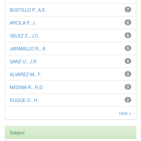
BUSTILLO P., A.E.
7
ARCILA P., J.
6
VELEZ Z., J.C.
6
JARAMILLO R., A.
5
SANZ U., J.R.
4
ALVAREZ M., F.
3
MEDINA R., R.D.
3
DUQUE O., H.
2
next >
Subject