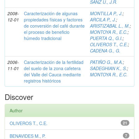
SANZ U., J.R.
2008-
Caracterización de algunas
MONTILLA P., J.
;
12-01
propiedades físicas y factores
ARCILA P., J.
;
de conversión del café durante
ARISTIZABAL L., M.
;
el proceso de beneficio
MONTOYA R., E.C.
;
húmedo tradicional
PUERTA Q., G.I.
;
OLIVEROS T., C.E.
;
CADENA G., G.
2006-
Caracterización de la fertilidad
PATIÑO G., M.A.
;
11-01
del suelo de la zona cafetera
SADEGHIAN K., S.
;
del Valle del Cauca mediante
MONTOYA R., E.C.
registros históricos
Discover
Author
OLIVEROS T., C.E.
21
BENAVIDES M., P.
7