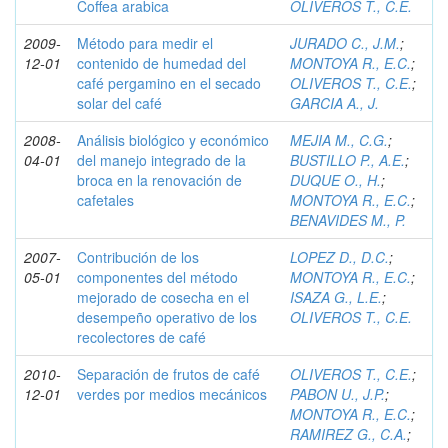
Coffea arabica
OLIVEROS T., C.E.
2009-
Método para medir el
JURADO C., J.M.
;
12-01
contenido de humedad del
MONTOYA R., E.C.
;
café pergamino en el secado
OLIVEROS T., C.E.
;
solar del café
GARCIA A., J.
2008-
Análisis biológico y económico
MEJIA M., C.G.
;
04-01
del manejo integrado de la
BUSTILLO P., A.E.
;
broca en la renovación de
DUQUE O., H.
;
cafetales
MONTOYA R., E.C.
;
BENAVIDES M., P.
2007-
Contribución de los
LOPEZ D., D.C.
;
05-01
componentes del método
MONTOYA R., E.C.
;
mejorado de cosecha en el
ISAZA G., L.E.
;
desempeño operativo de los
OLIVEROS T., C.E.
recolectores de café
2010-
Separación de frutos de café
OLIVEROS T., C.E.
;
12-01
verdes por medios mecánicos
PABON U., J.P.
;
MONTOYA R., E.C.
;
RAMIREZ G., C.A.
;