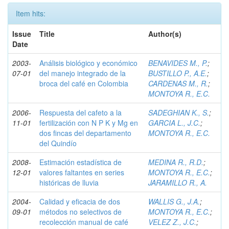
Item hits:
Issue
Title
Author(s)
Date
2003-
Análisis biológico y económico
BENAVIDES M., P.
;
07-01
del manejo integrado de la
BUSTILLO P., A.E.
;
broca del café en Colombia
CARDENAS M., R.
;
MONTOYA R., E.C.
2006-
Respuesta del cafeto a la
SADEGHIAN K., S.
;
11-01
fertilización con N P K y Mg en
GARCIA L., J.C.
;
dos fincas del departamento
MONTOYA R., E.C.
del Quindío
2008-
Estimación estadística de
MEDINA R., R.D.
;
12-01
valores faltantes en series
MONTOYA R., E.C.
;
históricas de lluvia
JARAMILLO R., A.
2004-
Calidad y eficacia de dos
WALLIS G., J.A.
;
09-01
métodos no selectivos de
MONTOYA R., E.C.
;
recolección manual de café
VELEZ Z., J.C.
;