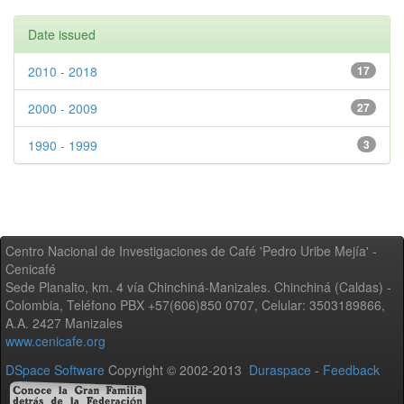
Date issued
2010 - 2018
17
2000 - 2009
27
1990 - 1999
3
Centro Nacional de Investigaciones de Café 'Pedro Uribe Mejía' -
Cenicafé
Sede Planalto, km. 4 vía Chinchiná-Manizales. Chinchiná (Caldas) -
Colombia, Teléfono PBX +57(606)850 0707, Celular: 3503189866,
A.A. 2427 Manizales
www.cenicafe.org
DSpace Software
Copyright © 2002-2013
Duraspace
-
Feedback