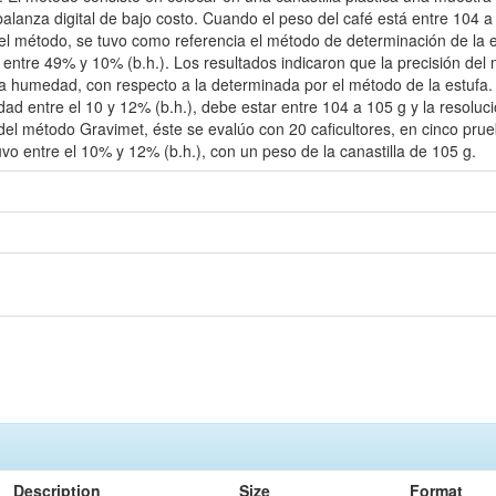
balanza digital de bajo costo. Cuando el peso del café está entre 104
n del método, se tuvo como referencia el método de determinación de l
tre 49% y 10% (b.h.). Los resultados indicaron que la precisión del 
a humedad, con respecto a la determinada por el método de la estufa.
dad entre el 10 y 12% (b.h.), debe estar entre 104 a 105 g y la resolu
 del método Gravimet, éste se evalúo con 20 caficultores, en cinco pr
o entre el 10% y 12% (b.h.), con un peso de la canastilla de 105 g.
Description
Size
Format