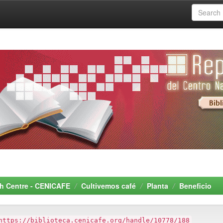
rch Centre - CENICAFE
Cultivemos café
Planta
Beneficio
https://biblioteca.cenicafe.org/handle/10778/188