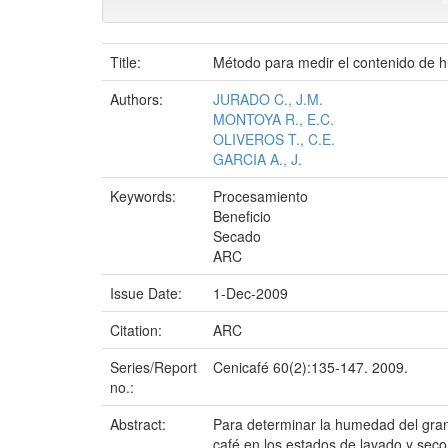
Title:
Método para medir el contenido de h
Authors:
JURADO C., J.M.
MONTOYA R., E.C.
OLIVEROS T., C.E.
GARCIA A., J.
Keywords:
Procesamiento
Beneficio
Secado
ARC
Issue Date:
1-Dec-2009
Citation:
ARC
Series/Report
Cenicafé 60(2):135-147. 2009.
no.:
Abstract:
Para determinar la humedad del gran
café en los estados de lavado y seco.