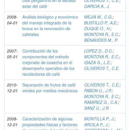
café pergamino en el secado
OLIVEROS T., C.E.
;
solar del café
GARCIA A., J.
2008-
Análisis biológico y económico
MEJIA M., C.G.
;
04-01
del manejo integrado de la
BUSTILLO P., A.E.
;
broca en la renovación de
DUQUE O., H.
;
cafetales
MONTOYA R., E.C.
;
BENAVIDES M., P.
2007-
Contribución de los
LOPEZ D., D.C.
;
05-01
componentes del método
MONTOYA R., E.C.
;
mejorado de cosecha en el
ISAZA G., L.E.
;
desempeño operativo de los
OLIVEROS T., C.E.
recolectores de café
2010-
Separación de frutos de café
OLIVEROS T., C.E.
;
12-01
verdes por medios mecánicos
PABON U., J.P.
;
MONTOYA R., E.C.
;
RAMIREZ G., C.A.
;
SANZ U., J.R.
2008-
Caracterización de algunas
MONTILLA P., J.
;
12-01
propiedades físicas y factores
ARCILA P., J.
;