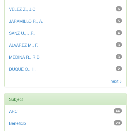
VELEZ Z., J.C.
6
JARAMILLO R., A.
5
SANZ U., J.R.
4
ALVAREZ M., F.
3
MEDINA R., R.D.
3
DUQUE O., H.
2
next >
Subject
ARC
44
Beneficio
20