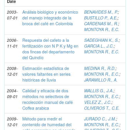
Date
2003-
Análisis biológico y económico
BENAVIDES M., P.
;
07-01
del manejo integrado de la
BUSTILLO P., A.E.
;
broca del café en Colombia
CARDENAS M., R.
;
MONTOYA R., E.C.
2006-
Respuesta del cafeto a la
SADEGHIAN K., S.
;
11-01
fertilización con N P K y Mg en
GARCIA L., J.C.
;
dos fincas del departamento
MONTOYA R., E.C.
del Quindío
2008-
Estimación estadística de
MEDINA R., R.D.
;
12-01
valores faltantes en series
MONTOYA R., E.C.
;
históricas de lluvia
JARAMILLO R., A.
2004-
Calidad y eficacia de dos
WALLIS G., J.A.
;
09-01
métodos no selectivos de
MONTOYA R., E.C.
;
recolección manual de café
VELEZ Z., J.C.
;
Coffea arabica
OLIVEROS T., C.E.
2009-
Método para medir el
JURADO C., J.M.
;
12-01
contenido de humedad del
MONTOYA R., E.C.
;