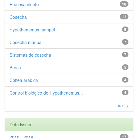
Procesamiento
18
Cosecha
11
Hypothenemus hampei
9
Cosecha manual
7
Sistemas de cosecha
7
Broca
5
Coffea arabica
4
Control biológico de Hypothenemus...
4
next >
Date issued
2010 - 2018
17