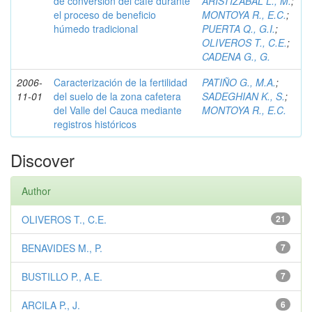
de conversión del café durante
ARISTIZABAL L., M.
;
el proceso de beneficio
MONTOYA R., E.C.
;
húmedo tradicional
PUERTA Q., G.I.
;
OLIVEROS T., C.E.
;
CADENA G., G.
2006-
Caracterización de la fertilidad
PATIÑO G., M.A.
;
11-01
del suelo de la zona cafetera
SADEGHIAN K., S.
;
del Valle del Cauca mediante
MONTOYA R., E.C.
registros históricos
Discover
Author
OLIVEROS T., C.E.
21
BENAVIDES M., P.
7
BUSTILLO P., A.E.
7
ARCILA P., J.
6