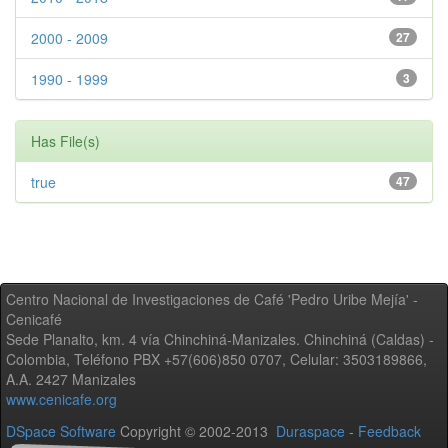
2000 - 2009
27
1990 - 1999
3
Has File(s)
true
47
Centro Nacional de Investigaciones de Café 'Pedro Uribe Mejía' -
Cenicafé
Sede Planalto, km. 4 vía Chinchiná-Manizales. Chinchiná (Caldas) -
Colombia, Teléfono PBX +57(606)850 0707, Celular: 3503189866,
A.A. 2427 Manizales
www.cenicafe.org
DSpace Software
Copyright © 2002-2013
Duraspace
-
Feedback