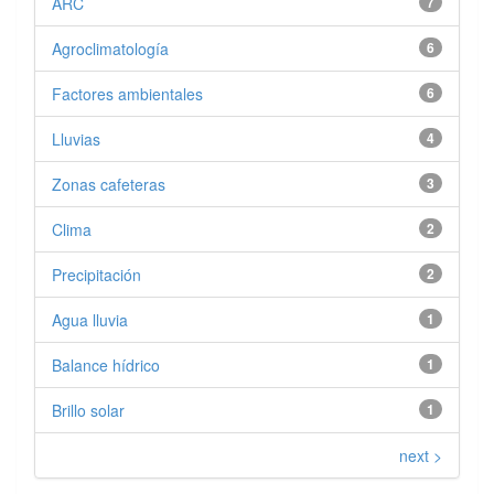
ARC
7
Agroclimatología
6
Factores ambientales
6
Lluvias
4
Zonas cafeteras
3
Clima
2
Precipitación
2
Agua lluvia
1
Balance hídrico
1
Brillo solar
1
next >