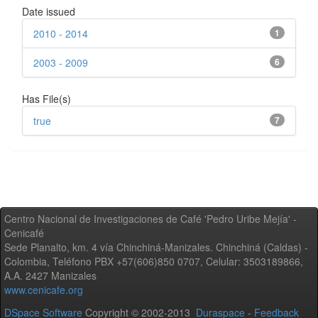
Date issued
2010 - 2014
1
2003 - 2009
6
Has File(s)
true
7
Centro Nacional de Investigaciones de Café 'Pedro Uribe Mejía' -
Cenicafé
Sede Planalto, km. 4 vía Chinchiná-Manizales. Chinchiná (Caldas) -
Colombia, Teléfono PBX +57(606)850 0707, Celular: 3503189866,
A.A. 2427 Manizales
www.cenicafe.org
DSpace Software
Copyright © 2002-2013
Duraspace
-
Feedback