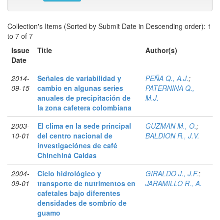
Collection's Items (Sorted by Submit Date in Descending order): 1
to 7 of 7
Issue
Title
Author(s)
Date
2014-
Señales de variabilidad y
PEÑA Q., A.J.
;
09-15
cambio en algunas series
PATERNINA Q.,
anuales de precipitación de
M.J.
la zona cafetera colombiana
2003-
El clima en la sede principal
GUZMAN M., O.
;
10-01
del centro nacional de
BALDION R., J.V.
investigaciónes de café
Chinchiná Caldas
2004-
Ciclo hidrológico y
GIRALDO J., J.F.
;
09-01
transporte de nutrimentos en
JARAMILLO R., A.
cafetales bajo diferentes
densidades de sombrío de
guamo