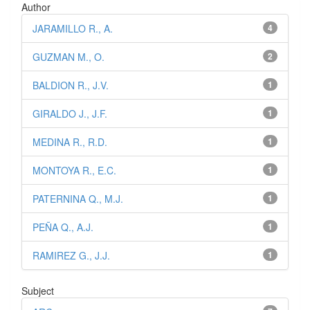
Author
JARAMILLO R., A.
4
GUZMAN M., O.
2
BALDION R., J.V.
1
GIRALDO J., J.F.
1
MEDINA R., R.D.
1
MONTOYA R., E.C.
1
PATERNINA Q., M.J.
1
PEÑA Q., A.J.
1
RAMIREZ G., J.J.
1
Subject