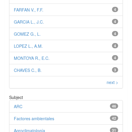
FARFAN V., F.F.
4
GARCIA L., J.C.
4
GOMEZ G., L.
4
LOPEZ L., A.M.
4
MONTOYA R., E.C.
4
CHAVES C., B.
3
next >
Subject
ARC
46
Factores ambientales
42
Agroclimatología
31