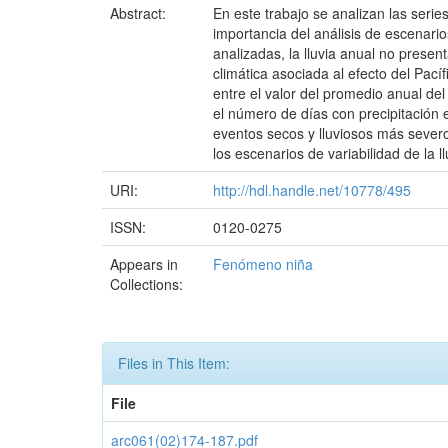
Abstract:
En este trabajo se analizan las seri
importancia del análisis de escenario
analizadas, la lluvia anual no presen
climática asociada al efecto del Pací
entre el valor del promedio anual del
el número de días con precipitación 
eventos secos y lluviosos más severo
los escenarios de variabilidad de la ll
URI:
http://hdl.handle.net/10778/495
ISSN:
0120-0275
Appears in
Fenómeno niña
Collections:
Files in This Item:
File
arc061(02)174-187.pdf