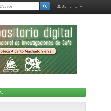
Sign on to:
ña