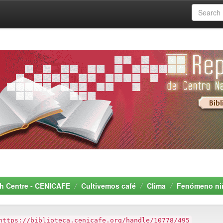
rch Centre - CENICAFE
Cultivemos café
Clima
Fenómeno ni
https://biblioteca.cenicafe.org/handle/10778/495