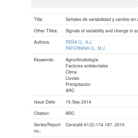
Title:
Señales de variabilidad y cambio en 
Other Titles:
Signals of variability and change in 
Authors:
PEÑA Q., A.J.
PATERNINA Q., M.J.
Keywords:
Agroclimatología
Factores ambientales
Clima
Lluvias
Precipitación
ARC
Issue Date:
15-Sep-2014
Citation:
ARC
Series/Report
Cenicafé 61(2):174-187. 2010.
no.: