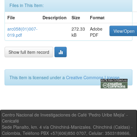
Files in This Item:
File
Description
Size
Format
arc058(01)007-
272.33
Adobe
View/Open
019.pdf
kB
PDF
Show full item record
This item is licensed under a
Creative Commons License
Centro Nacional de Investigaciones de Café 'Pedro Uribe Mejía' -
Cenicafé
Sede Planalto, km. 4 vía Chinchiná-Manizales. Chinchiná (Caldas) -
Colombia, Teléfono PBX +57(606)850 0707, Celular: 3503189866,