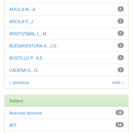
ARCILA M., A.
1
ARCILA P., J.
1
ARISTIZABAL L., M.
1
BUENAVENTURA A., J.D.
1
BUSTILLO P., A.E.
1
CADENA G., G.
1
< previous
next >
Subject
Avances técnicos
18
AVT
18