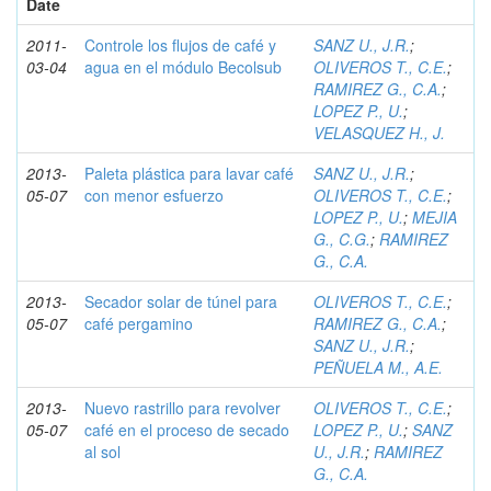
Date
2011-
Controle los flujos de café y
SANZ U., J.R.
;
03-04
agua en el módulo Becolsub
OLIVEROS T., C.E.
;
RAMIREZ G., C.A.
;
LOPEZ P., U.
;
VELASQUEZ H., J.
2013-
Paleta plástica para lavar café
SANZ U., J.R.
;
05-07
con menor esfuerzo
OLIVEROS T., C.E.
;
LOPEZ P., U.
;
MEJIA
G., C.G.
;
RAMIREZ
G., C.A.
2013-
Secador solar de túnel para
OLIVEROS T., C.E.
;
05-07
café pergamino
RAMIREZ G., C.A.
;
SANZ U., J.R.
;
PEÑUELA M., A.E.
2013-
Nuevo rastrillo para revolver
OLIVEROS T., C.E.
;
05-07
café en el proceso de secado
LOPEZ P., U.
;
SANZ
al sol
U., J.R.
;
RAMIREZ
G., C.A.