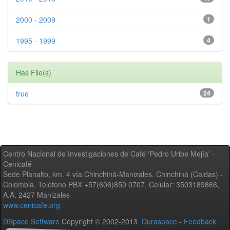
2000 - 2009
1
1995 - 1999
4
Has File(s)
true
24
Centro Nacional de Investigaciones de Café 'Pedro Uribe Mejía' -
Cenicafé
Sede Planalto, km. 4 vía Chinchiná-Manizales. Chinchiná (Caldas) -
Colombia, Teléfono PBX +57(606)850 0707, Celular: 3503189866,
A.A. 2427 Manizales
www.cenicafe.org
DSpace Software
Copyright © 2002-2013
Duraspace
-
Feedback