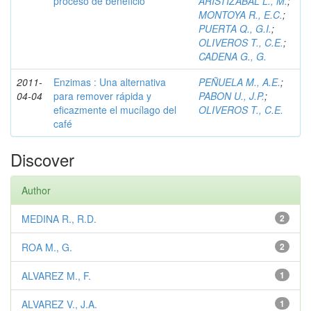
proceso de beneficio
ARISTIZABAL L., M.
;
MONTOYA R., E.C.
;
PUERTA Q., G.I.
;
OLIVEROS T., C.E.
;
CADENA G., G.
2011-
Enzimas : Una alternativa
PEÑUELA M., A.E.
;
04-04
para remover rápida y
PABON U., J.P.
;
eficazmente el mucílago del
OLIVEROS T., C.E.
café
Discover
Author
MEDINA R., R.D.
2
ROA M., G.
2
ALVAREZ M., F.
1
ALVAREZ V., J.A.
1