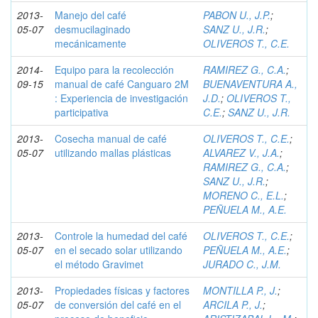
2013-
Manejo del café
PABON U., J.P.
;
05-07
desmucilaginado
SANZ U., J.R.
;
mecánicamente
OLIVEROS T., C.E.
2014-
Equipo para la recolección
RAMIREZ G., C.A.
;
09-15
manual de café Canguaro 2M
BUENAVENTURA A.,
: Experiencia de investigación
J.D.
;
OLIVEROS T.,
participativa
C.E.
;
SANZ U., J.R.
2013-
Cosecha manual de café
OLIVEROS T., C.E.
;
05-07
utilizando mallas plásticas
ALVAREZ V., J.A.
;
RAMIREZ G., C.A.
;
SANZ U., J.R.
;
MORENO C., E.L.
;
PEÑUELA M., A.E.
2013-
Controle la humedad del café
OLIVEROS T., C.E.
;
05-07
en el secado solar utilizando
PEÑUELA M., A.E.
;
el método Gravimet
JURADO C., J.M.
2013-
Propiedades físicas y factores
MONTILLA P., J.
;
05-07
de conversión del café en el
ARCILA P., J.
;