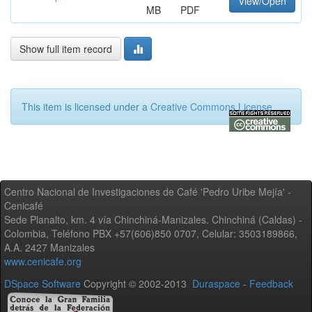
View/Open
MB
PDF
Show full item record
This item is licensed under a
Creative Commons License
Centro Nacional de Investigaciones de Café 'Pedro Uribe Mejía' -
Cenicafé
Sede Planalto, km. 4 vía Chinchiná-Manizales. Chinchiná (Caldas) -
Colombia, Teléfono PBX +57(606)850 0707, Celular: 3503189866,
A.A. 2427 Manizales
www.cenicafe.org
DSpace Software
Copyright © 2002-2013
Duraspace
-
Feedback