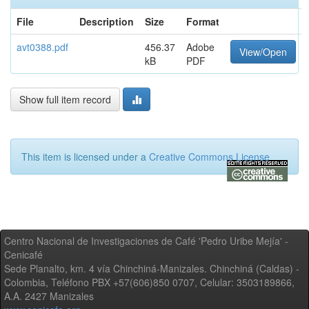
File
Description
Size
Format
avt0388.pdf
456.37
Adobe
View/Open
kB
PDF
Show full item record
This item is licensed under a
Creative Commons License
Centro Nacional de Investigaciones de Café 'Pedro Uribe Mejía' -
Cenicafé
Sede Planalto, km. 4 vía Chinchiná-Manizales. Chinchiná (Caldas) -
Colombia, Teléfono PBX +57(606)850 0707, Celular: 3503189866,
A.A. 2427 Manizales