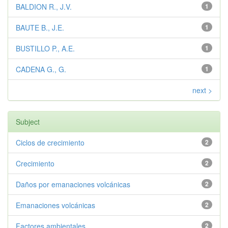
BALDION R., J.V.
1
BAUTE B., J.E.
1
BUSTILLO P., A.E.
1
CADENA G., G.
1
next >
Subject
Ciclos de crecimiento
2
Crecimiento
2
Daños por emanaciones volcánicas
2
Emanaciones volcánicas
2
Factores ambientales
2