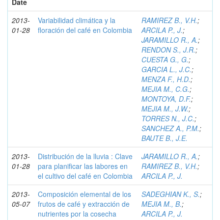
Date
2013-
Variabilidad climática y la
RAMIREZ B., V.H.
;
01-28
floración del café en Colombia
ARCILA P., J.
;
JARAMILLO R., A.
;
RENDON S., J.R.
;
CUESTA G., G.
;
GARCIA L., J.C.
;
MENZA F., H.D.
;
MEJIA M., C.G.
;
MONTOYA, D.F.
;
MEJIA M., J.W.
;
TORRES N., J.C.
;
SANCHEZ A., P.M.
;
BAUTE B., J.E.
2013-
Distribución de la lluvia : Clave
JARAMILLO R., A.
;
01-28
para planificar las labores en
RAMIREZ B., V.H.
;
el cultivo del café en Colombia
ARCILA P., J.
2013-
Composición elemental de los
SADEGHIAN K., S.
;
05-07
frutos de café y extracción de
MEJIA M., B.
;
nutrientes por la cosecha
ARCILA P., J.