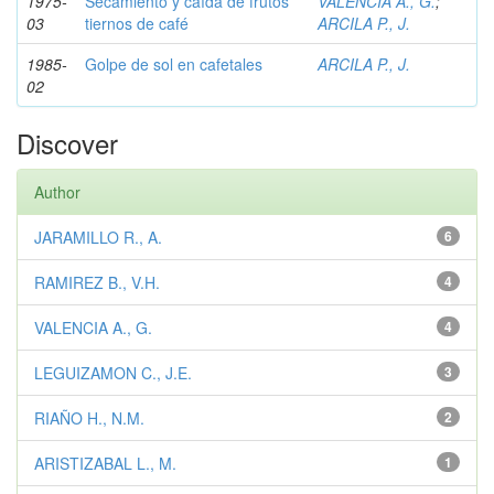
1975-
Secamiento y caída de frutos
VALENCIA A., G.
;
03
tiernos de café
ARCILA P., J.
1985-
Golpe de sol en cafetales
ARCILA P., J.
02
Discover
Author
JARAMILLO R., A.
6
RAMIREZ B., V.H.
4
VALENCIA A., G.
4
LEGUIZAMON C., J.E.
3
RIAÑO H., N.M.
2
ARISTIZABAL L., M.
1