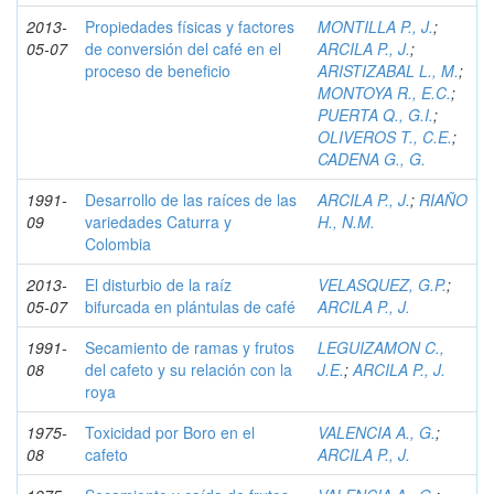
2013-
Propiedades físicas y factores
MONTILLA P., J.
;
05-07
de conversión del café en el
ARCILA P., J.
;
proceso de beneficio
ARISTIZABAL L., M.
;
MONTOYA R., E.C.
;
PUERTA Q., G.I.
;
OLIVEROS T., C.E.
;
CADENA G., G.
1991-
Desarrollo de las raíces de las
ARCILA P., J.
;
RIAÑO
09
variedades Caturra y
H., N.M.
Colombia
2013-
El disturbio de la raíz
VELASQUEZ, G.P.
;
05-07
bifurcada en plántulas de café
ARCILA P., J.
1991-
Secamiento de ramas y frutos
LEGUIZAMON C.,
08
del cafeto y su relación con la
J.E.
;
ARCILA P., J.
roya
1975-
Toxicidad por Boro en el
VALENCIA A., G.
;
08
cafeto
ARCILA P., J.