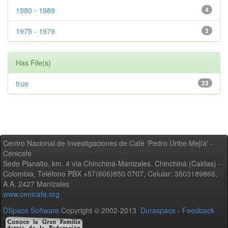
1980 - 1989
4
1975 - 1979
3
Has File(s)
true
23
Centro Nacional de Investigaciones de Café 'Pedro Uribe Mejía' -
Cenicafé
Sede Planalto, km. 4 vía Chinchiná-Manizales. Chinchiná (Caldas) -
Colombia, Teléfono PBX +57(606)850 0707, Celular: 3503189866,
A.A. 2427 Manizales
www.cenicafe.org
DSpace Software
Copyright © 2002-2013
Duraspace
-
Feedback