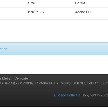
Size
Format
876.71 kB
Adobe PDF
cense
 Mejía' - Cenicafé
ná (Caldas) - Colombia, Teléfono PBX +57(606)850 0707, Celular: 350
DSpace Software
Copyright © 20