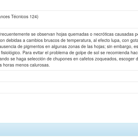
vances Técnicos 124)
, frecuentemente se observan hojas quemadas o necróticas causadas por 
on debidas a cambios bruscos de temperatura, al efecto lupa, con got
a ausencia de pigmentos en algunas zonas de las hojas; sin embargo, e
fisiológico. Para evitar el problema de golpe de sol se recomienda hace
uando se haga selección de chupones en cafetos zoqueados, escoger dí
las horas menos calurosas.