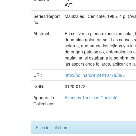
AVT
Series/Report
Manizales : Cenicafé, 1985. 4 p. (A
no.:
Abstract:
En cultivos a plena exposición solar
denomina golpe de sol. Las causas s
solares, quemando los tejidos y a l
de origen patológico, entomológico o 
paulatina, si estaban a la sombra, c
las aspersiones foliares, aplicar en 
URI:
http://hdl.handle.net/10778/895
ISSN:
0120-0178
Appears in
Avances Técnicos Cenicafé
Collections:
Files in This Item: