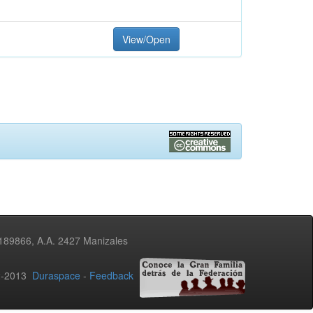
View/Open
3189866, A.A. 2427 Manizales
02-2013
Duraspace
-
Feedback