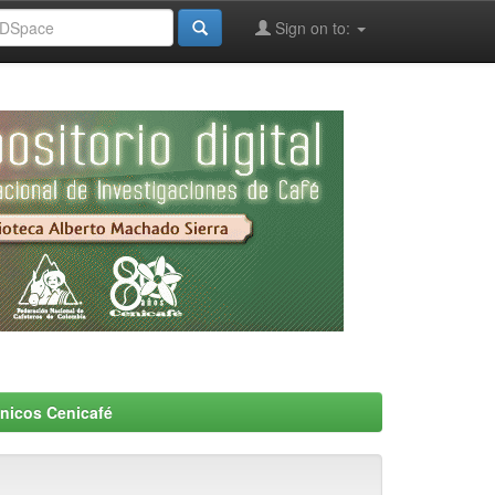
Sign on to:
nicos Cenicafé