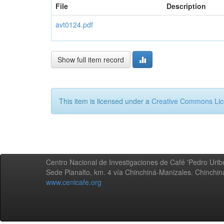
File
Description
avt0124.pdf
Show full item record
This item is licensed under a
Creative Commons Li
Centro Nacional de Investigaciones de Café 'Pedro Uribe
Sede Planalto, km. 4 vía Chinchiná-Manizales. Chinchi
www.cenicafe.org