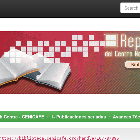
rch Centre - CENICAFE
1- Publicaciones seriadas
Avances Téc
https://biblioteca.cenicafe.org/handle/10778/895