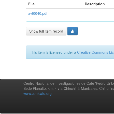
File
Description
avt0040.pdf
Show full item record
This item is licensed under a
Creative Commons Li
Centro Nacional de Investigaciones de Café 'Pedro Uribe
Sede Planalto, km. 4 vía Chinchiná-Manizales. Chinchi
www.cenicafe.org