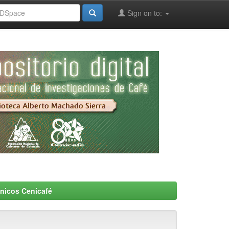
Sign on to:
nicos Cenicafé