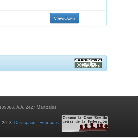
View/Open
3189866, A.A. 2427 Manizales
02-2013
Duraspace
-
Feedback