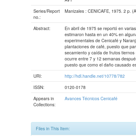
Series/Report
Manizales : CENICAFE, 1975. 2 p. (
no.:
Abstract:
En abril de 1975 se reportó en varias
estimaron hasta en un 40% en alguna
experimentales de Cenicafé y Naranja
plantaciones de café, puesto que pa
secamiento y caída de frutos tiernos 
ocurre entre 7 y 12 semanas después
puesto que como el daño causado es 
URI:
http://hdl.handle.net/10778/782
ISSN:
0120-0178
Appears in
Avances Técnicos Cenicafé
Collections:
Files in This Item: