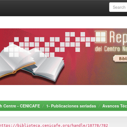
rch Centre - CENICAFE
1- Publicaciones seriadas
Avances Téc
https://biblioteca.cenicafe.org/handle/10778/782