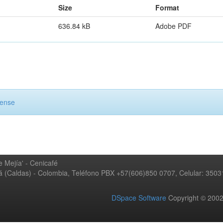
Size
Format
636.84 kB
Adobe PDF
cense
 Mejía' - Cenicafé
ná (Caldas) - Colombia, Teléfono PBX +57(606)850 0707, Celular: 350
DSpace Software
Copyright © 20