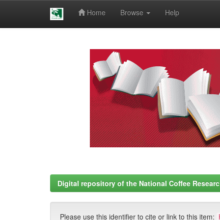
Home
Browse
Help
Skip
navigation
Digital repository of the National Coffee Resea
Please use this identifier to cite or link to this item: