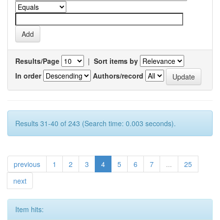
Results/Page
|
Sort items by
In order
Authors/record
Results 31-40 of 243 (Search time: 0.003 seconds).
previous
1
2
3
4
5
6
7
...
25
next
Item hits: