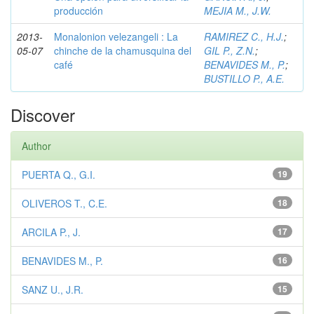
producción
MEJIA M., J.W.
2013-
Monalonion velezangeli : La
RAMIREZ C., H.J.
;
05-07
chinche de la chamusquina del
GIL P., Z.N.
;
café
BENAVIDES M., P.
;
BUSTILLO P., A.E.
Discover
Author
PUERTA Q., G.I.
19
OLIVEROS T., C.E.
18
ARCILA P., J.
17
BENAVIDES M., P.
16
SANZ U., J.R.
15