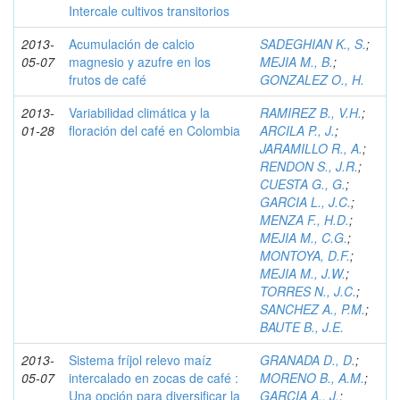
Intercale cultivos transitorios
2013-
Acumulación de calcio
SADEGHIAN K., S.
;
05-07
magnesio y azufre en los
MEJIA M., B.
;
frutos de café
GONZALEZ O., H.
2013-
Variabilidad climática y la
RAMIREZ B., V.H.
;
01-28
floración del café en Colombia
ARCILA P., J.
;
JARAMILLO R., A.
;
RENDON S., J.R.
;
CUESTA G., G.
;
GARCIA L., J.C.
;
MENZA F., H.D.
;
MEJIA M., C.G.
;
MONTOYA, D.F.
;
MEJIA M., J.W.
;
TORRES N., J.C.
;
SANCHEZ A., P.M.
;
BAUTE B., J.E.
2013-
Sistema fríjol relevo maíz
GRANADA D., D.
;
05-07
intercalado en zocas de café :
MORENO B., A.M.
;
Una opción para diversificar la
GARCIA A., J.
;