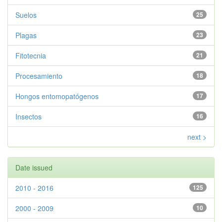
Suelos
25
Plagas
23
Fitotecnia
21
Procesamiento
18
Hongos entomopatógenos
17
Insectos
16
next >
Date issued
2010 - 2016
125
2000 - 2009
10