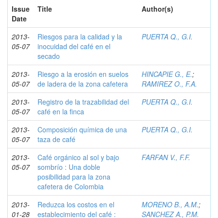
Issue
Title
Author(s)
Date
2013-
Riesgos para la calidad y la
PUERTA Q., G.I.
05-07
inocuidad del café en el
secado
2013-
Riesgo a la erosión en suelos
HINCAPIE G., E.
;
05-07
de ladera de la zona cafetera
RAMIREZ O., F.A.
2013-
Registro de la trazabilidad del
PUERTA Q., G.I.
05-07
café en la finca
2013-
Composición química de una
PUERTA Q., G.I.
05-07
taza de café
2013-
Café orgánico al sol y bajo
FARFAN V., F.F.
05-07
sombrío : Una doble
posibilidad para la zona
cafetera de Colombia
2013-
Reduzca los costos en el
MORENO B., A.M.
;
01-28
establecimiento del café :
SANCHEZ A., P.M.