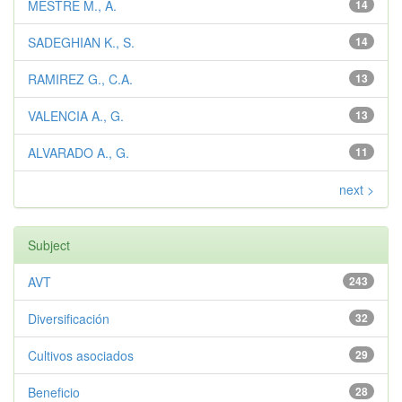
MESTRE M., A.
14
SADEGHIAN K., S.
14
RAMIREZ G., C.A.
13
VALENCIA A., G.
13
ALVARADO A., G.
11
next >
Subject
AVT
243
Diversificación
32
Cultivos asociados
29
Beneficio
28