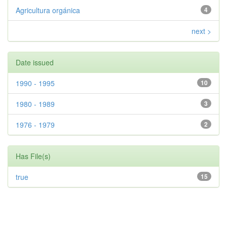
Agricultura orgánica
4
next >
Date issued
1990 - 1995
10
1980 - 1989
3
1976 - 1979
2
Has File(s)
true
15