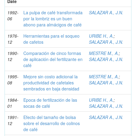
Date
1992-
La pulpa de café transformada
SALAZAR A., J.N.
06
por la lombriz es un buen
abono para almácigos de café
1976-
Herramientas para el soqueo
URIBE H., A.
;
12
de cafetos
SALAZAR A., J.N.
1990-
Comparación de cinco formas
MESTRE M., A.
;
12
de aplicación del fertilizante en
SALAZAR A., J.N.
café
1995-
Mejore sin costo adicional la
MESTRE M., A.
;
08
productividad de cafetales
SALAZAR A., J.N.
sembrados en baja densidad
1984-
Epoca de fertilización de las
URIBE H., A.
;
01
socas de café
SALAZAR A., J.N.
1991-
Efecto del tamaño de bolsa
SALAZAR A., J.N.
12
sobre el desarrollo de colinos
de café