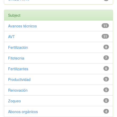
Subject
Avances técnicos
11
AVT
11
Fertilización
8
Fitotecnia
7
Fertilizantes
6
Productividad
5
Renovación
5
Zoqueo
5
Abonos orgánicos
4