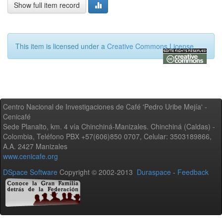
Show full item record
This item is licensed under a
Creative Commons License
Centro Nacional de Investigaciones de Café 'Pedro Uribe Mejía' -
Cenicafé
Sede Planalto, km. 4 vía Chinchiná-Manizales. Chinchiná (Caldas) -
Colombia, Teléfono PBX +57(606)850 0707, Celular: 3503189866,
A.A. 2427 Manizales
www.cenicafe.org
DSpace Software
Copyright © 2002-2013
Duraspace
-
Feedback