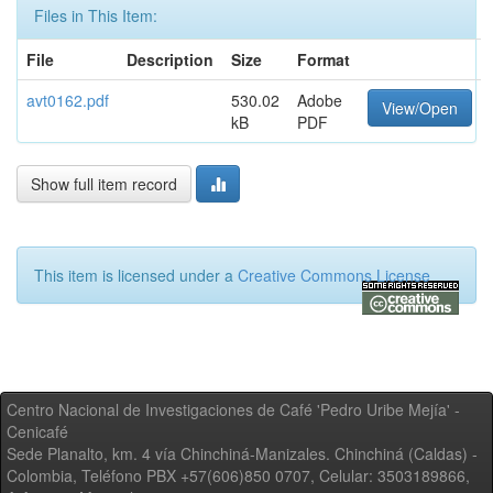
Files in This Item:
File
Description
Size
Format
avt0162.pdf
530.02
Adobe
View/Open
kB
PDF
Show full item record
This item is licensed under a
Creative Commons License
Centro Nacional de Investigaciones de Café 'Pedro Uribe Mejía' -
Cenicafé
Sede Planalto, km. 4 vía Chinchiná-Manizales. Chinchiná (Caldas) -
Colombia, Teléfono PBX +57(606)850 0707, Celular: 3503189866,