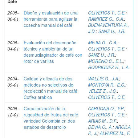
Date
2005-
Diseño y evaluación de una
OLIVEROS T., C.E.
;
06-01
herramienta para agilizar la
RAMIREZ G., C.A.
;
cosecha manual del café
BUENAVENTURA A.,
J.D.
;
SANZ U., J.R.
2008-
Evaluación del desempeño
MEJIA G., C.A.
;
04-01
técnico y ambiental de un
OLIVEROS T., C.E.
;
desmucilaginador de café con
SANZ U., J.R.
;
rotor de varillas
MORENO C., E.L.
;
RODRIGUEZ H., L.A.
2004-
Calidad y eficacia de dos
WALLIS G., J.A.
;
09-01
métodos no selectivos de
MONTOYA R., E.C.
;
recolección manual de café
VELEZ Z., J.C.
;
Coffea arabica
OLIVEROS T., C.E.
2008-
Caracterización de la
CARDONA Q., Y.P.
;
12-01
rugosidad de frutos del café
OLIVEROS T., C.E.
;
variedad Colombia en dos
ARIAS M., D.F.
;
estados de desarrollo
DEVIA C., A.
;
ARCILA
P., J.
;
ALVAREZ M., F.