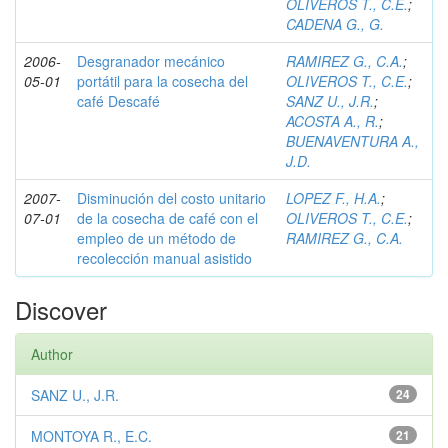
OLIVEROS T., C.E.
;
CADENA G., G.
2006-
Desgranador mecánico
RAMIREZ G., C.A.
;
05-01
portátil para la cosecha del
OLIVEROS T., C.E.
;
café Descafé
SANZ U., J.R.
;
ACOSTA A., R.
;
BUENAVENTURA A.,
J.D.
2007-
Disminución del costo unitario
LOPEZ F., H.A.
;
07-01
de la cosecha de café con el
OLIVEROS T., C.E.
;
empleo de un método de
RAMIREZ G., C.A.
recolección manual asistido
Discover
Author
SANZ U., J.R.
24
MONTOYA R., E.C.
21