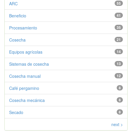
ARC
55
Beneficio
41
Procesamiento
35
Cosecha
21
Equipos agrícolas
14
Sistemas de cosecha
13
Cosecha manual
12
Café pergamino
8
Cosecha mecánica
8
Secado
8
next >