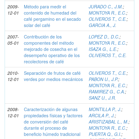
2009-
Método para medir el
JURADO C., J.M.
;
12-01
contenido de humedad del
MONTOYA R., E.C.
;
café pergamino en el secado
OLIVEROS T., C.E.
;
solar del café
GARCIA A., J.
2007-
Contribución de los
LOPEZ D., D.C.
;
05-01
componentes del método
MONTOYA R., E.C.
;
mejorado de cosecha en el
ISAZA G., L.E.
;
desempeño operativo de los
OLIVEROS T., C.E.
recolectores de café
2010-
Separación de frutos de café
OLIVEROS T., C.E.
;
12-01
verdes por medios mecánicos
PABON U., J.P.
;
MONTOYA R., E.C.
;
RAMIREZ G., C.A.
;
SANZ U., J.R.
2008-
Caracterización de algunas
MONTILLA P., J.
;
12-01
propiedades físicas y factores
ARCILA P., J.
;
de conversión del café
ARISTIZABAL L., M.
;
durante el proceso de
MONTOYA R., E.C.
;
beneficio húmedo tradicional
PUERTA Q., G.I.
;