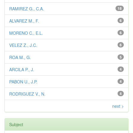
RAMIREZ G., C.A.
18
ALVAREZ M., F.
6
MORENO C., E.L.
6
VELEZ Z., J.C.
6
ROA M., G.
5
ARCILA P., J.
4
PABON U., J.P.
4
RODRIGUEZ V., N.
4
next >
Subject