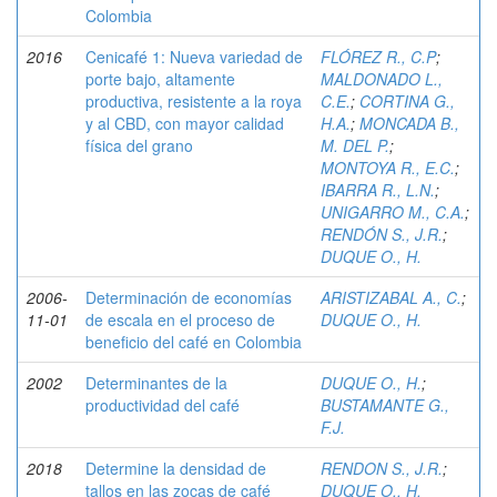
Colombia
2016
Cenicafé 1: Nueva variedad de
FLÓREZ R., C.P
;
porte bajo, altamente
MALDONADO L.,
productiva, resistente a la roya
C.E.
;
CORTINA G.,
y al CBD, con mayor calidad
H.A.
;
MONCADA B.,
física del grano
M. DEL P.
;
MONTOYA R., E.C.
;
IBARRA R., L.N.
;
UNIGARRO M., C.A.
;
RENDÓN S., J.R.
;
DUQUE O., H.
2006-
Determinación de economías
ARISTIZABAL A., C.
;
11-01
de escala en el proceso de
DUQUE O., H.
beneficio del café en Colombia
2002
Determinantes de la
DUQUE O., H.
;
productividad del café
BUSTAMANTE G.,
F.J.
2018
Determine la densidad de
RENDON S., J.R.
;
tallos en las zocas de café
DUQUE O., H.