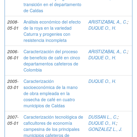
transición en el departamento
de Caldas
2008-
Análisis económico del efecto
ARISTIZABAL A., C.
;
05-01
de la roya en la variedad
DUQUE O., H.
Caturra y progenies con
resistencia incompleta
2006-
Caracterización del proceso
ARISTIZABAL A., C.
;
06-01
de beneficio de café en cinco
DUQUE O., H.
departamentos cafeteros de
Colombia
2005-
Caracterización
DUQUE O., H.
03-01
socioeconómica de la mano
de obra empleada en la
cosecha de café en cuatro
municipios de Caldas
2007-
Caracterización tecnológica de
DUSSAN L., C.
;
05-01
caficultores de economía
DUQUE O., H.
;
campesina de los principales
GONZALEZ L., J.
municipios cafeteros de