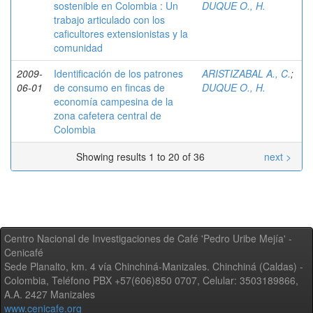
sostenible en Colombia : Un
DUQUE O., H.
trabajo articulado con los
caficultores extensionistas y la
comunidad
2009-
Identificación de los patrones
ARISTIZABAL A., C.
;
06-01
de consumo en fincas de
DUQUE O., H.
economía campesina de la
zona cafetera central de
Colombia
Showing results 1 to 20 of 36
next >
Centro Nacional de Investigaciones de Café 'Pedro Uribe Mejía' -
Cenicafé
Sede Planalto, km. 4 vía Chinchiná-Manizales. Chinchiná (Caldas) -
Colombia, Teléfono PBX +57(606)850 0707, Celular: 3503189866,
A.A. 2427 Manizales
www.cenicafe.org