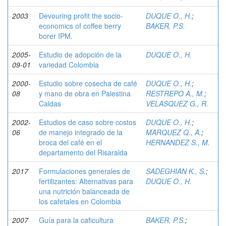
2003
Devouring profit the socio-
DUQUE O., H.
;
economics of coffee berry
BAKER, P.S.
borer IPM.
2005-
Estudio de adopción de la
DUQUE O., H.
09-01
variedad Colombia
2000-
Estudio sobre cosecha de café
DUQUE O., H.
;
08
y mano de obra en Palestina
RESTREPO A., M.
;
Caldas
VELASQUEZ G., R.
2002-
Estudios de caso sobre costos
DUQUE O., H.
;
06
de manejo integrado de la
MARQUEZ Q., A.
;
broca del café en el
HERNANDEZ S., M.
departamento del Risaralda
2017
Formulaciones generales de
SADEGHIAN K., S.
;
fertilizantes: Alternativas para
DUQUE O., H.
una nutrición balanceada de
los cafetales en Colombia
2007
Guía para la caficultura
BAKER, P.S.
;