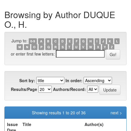
Browsing by Author DUQUE
O., H.
Jump to:
0-9
A
B
C
D
E
F
G
H
I
J
K
L
M
N
O
P
Q
R
S
T
U
V
W
X
Y
Z
or enter first few letters:
Sort by:
In order:
Results/Page
Authors/Record:
Showing results 1 to 20 of 36
next >
Issue
Title
Author(s)
Date