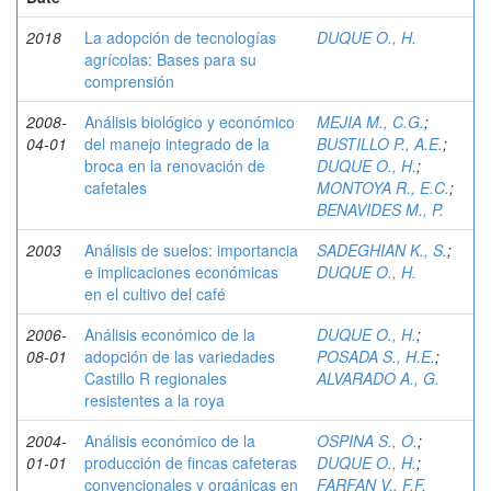
2018
La adopción de tecnologías
DUQUE O., H.
agrícolas: Bases para su
comprensión
2008-
Análisis biológico y económico
MEJIA M., C.G.
;
04-01
del manejo integrado de la
BUSTILLO P., A.E.
;
broca en la renovación de
DUQUE O., H.
;
cafetales
MONTOYA R., E.C.
;
BENAVIDES M., P.
2003
Análisis de suelos: importancia
SADEGHIAN K., S.
;
e implicaciones económicas
DUQUE O., H.
en el cultivo del café
2006-
Análisis económico de la
DUQUE O., H.
;
08-01
adopción de las variedades
POSADA S., H.E.
;
Castillo R regionales
ALVARADO A., G.
resistentes a la roya
2004-
Análisis económico de la
OSPINA S., O.
;
01-01
producción de fincas cafeteras
DUQUE O., H.
;
convencionales y orgánicas en
FARFAN V., F.F.