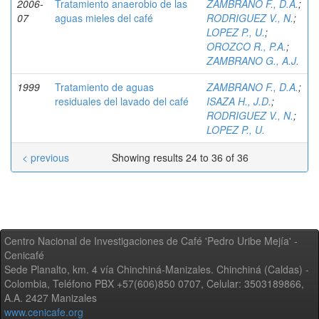
2006-
Tratamiento anaerobio de las
ZAMBRANO F., D.A.
;
07
aguas mieles del café
RODRIGUEZ V., N.
;
LOPEZ P., U.
;
OROZCO R., P.A.
;
ZAMBRANO G., A.J.
1999
Tratamiento de aguas
ZAMBRANO F., D.A.
;
residuales del lavado del café
ISAZA H., J.D.
;
RODRIGUEZ V., N.
;
LOPEZ P., U.
< previous
Showing results 24 to 36 of 36
Centro Nacional de Investigaciones de Café 'Pedro Uribe Mejía' -
Cenicafé
Sede Planalto, km. 4 vía Chinchiná-Manizales. Chinchiná (Caldas) -
Colombia, Teléfono PBX +57(606)850 0707, Celular: 3503189866,
A.A. 2427 Manizales
www.cenicafe.org