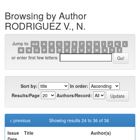
Browsing by Author
RODRIGUEZ V., N.
Jump to:
0-9
A
B
C
D
E
F
G
H
I
J
K
L
M
N
O
P
Q
R
S
T
U
V
W
X
Y
Z
or enter first few letters:
Sort by:
In order:
Results/Page
Authors/Record:
< previous
Showing results 24 to 36 of 36
Issue
Title
Author(s)
Date