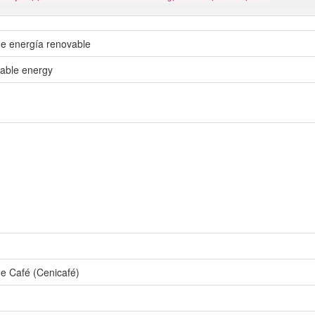
de energía renovable
wable energy
de Café (Cenicafé)