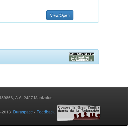
View/Open
3189866, A.A. 2427 Manizales
02-2013
Duraspace
-
Feedback