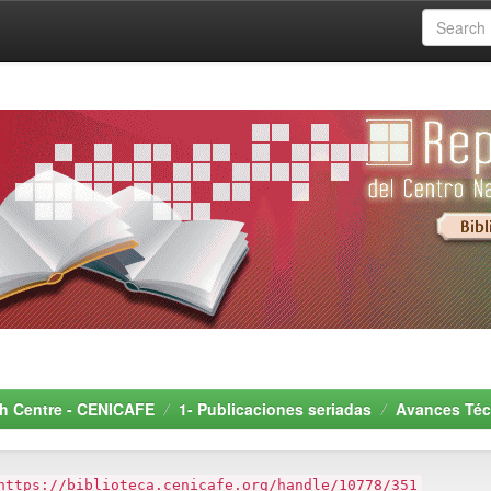
rch Centre - CENICAFE
1- Publicaciones seriadas
Avances Téc
https://biblioteca.cenicafe.org/handle/10778/351