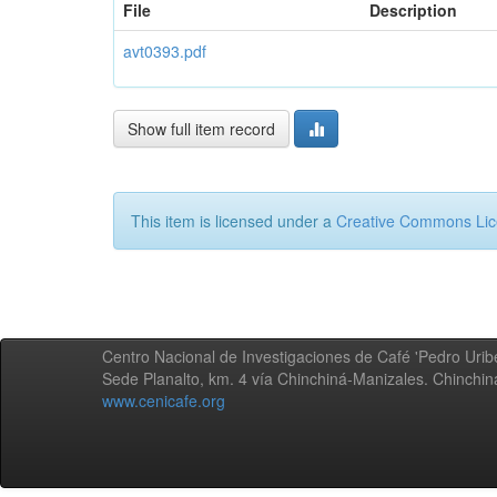
File
Description
avt0393.pdf
Show full item record
This item is licensed under a
Creative Commons Li
Centro Nacional de Investigaciones de Café 'Pedro Uribe
Sede Planalto, km. 4 vía Chinchiná-Manizales. Chinchi
www.cenicafe.org