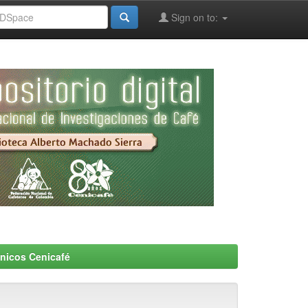
Sign on to:
nicos Cenicafé