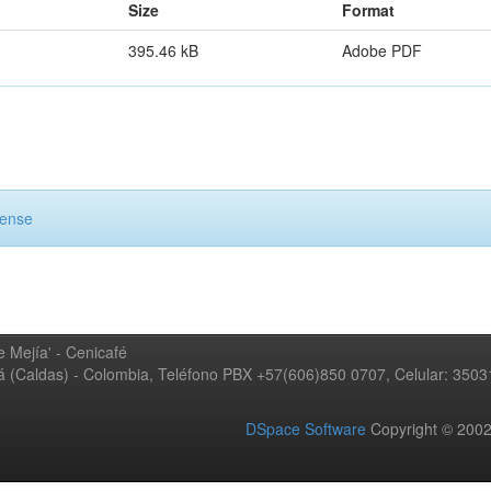
Size
Format
395.46 kB
Adobe PDF
cense
 Mejía' - Cenicafé
ná (Caldas) - Colombia, Teléfono PBX +57(606)850 0707, Celular: 350
DSpace Software
Copyright © 20