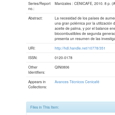
Series/Report
Manizales : CENICAFE, 2010. 8 p. (
no.:
Abstract:
La necesidad de los países de aumen
una gran polémica por la utilizació
aceite de palma, y por el balance en
biocombustibles de segunda generació
presenta un resumen de las investiga
URI:
http://hdl.handle.net/10778/351
ISSN:
0120-0178
Other
QIN0806
Identifiers:
Appears in
Avances Técnicos Cenicafé
Collections:
Files in This Item: