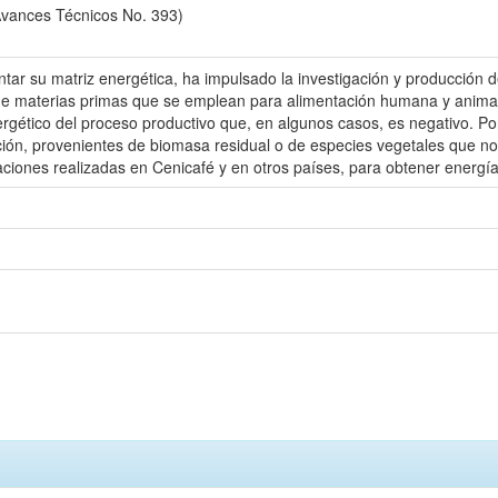
Avances Técnicos No. 393)
tar su matriz energética, ha impulsado la investigación y producción 
n de materias primas que se emplean para alimentación humana y animal
ergético del proceso productivo que, en algunos casos, es negativo. Por
n, provenientes de biomasa residual o de especies vegetales que no s
ciones realizadas en Cenicafé y en otros países, para obtener energía a