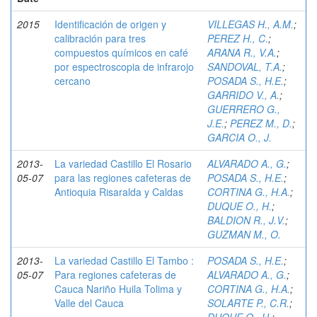
2015
Identificación de origen y
VILLEGAS H., A.M.
;
calibración para tres
PEREZ H., C.
;
compuestos químicos en café
ARANA R., V.A.
;
por espectroscopia de infrarojo
SANDOVAL, T.A.
;
cercano
POSADA S., H.E.
;
GARRIDO V., A.
;
GUERRERO G.,
J.E.
;
PEREZ M., D.
;
GARCIA O., J.
2013-
La variedad Castillo El Rosario
ALVARADO A., G.
;
05-07
para las regiones cafeteras de
POSADA S., H.E.
;
Antioquia Risaralda y Caldas
CORTINA G., H.A.
;
DUQUE O., H.
;
BALDION R., J.V.
;
GUZMAN M., O.
2013-
La variedad Castillo El Tambo :
POSADA S., H.E.
;
05-07
Para regiones cafeteras de
ALVARADO A., G.
;
Cauca Nariño Huila Tolima y
CORTINA G., H.A.
;
Valle del Cauca
SOLARTE P., C.R.
;