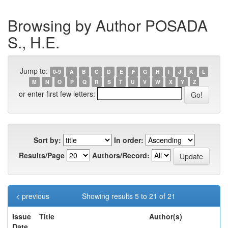
Browsing by Author POSADA
S., H.E.
Jump to:
0-9
A
B
C
D
E
F
G
H
I
J
K
L
M
N
O
P
Q
R
S
T
U
V
W
X
Y
Z
or enter first few letters:
Sort by:
In order:
Results/Page
Authors/Record:
< previous
Showing results 5 to 21 of 21
Issue
Title
Author(s)
Date