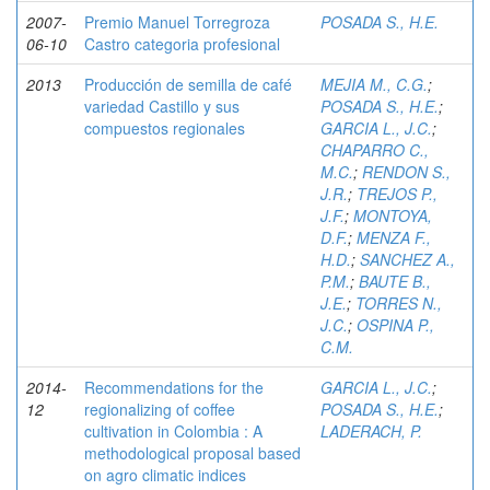
2007-
Premio Manuel Torregroza
POSADA S., H.E.
06-10
Castro categoria profesional
2013
Producción de semilla de café
MEJIA M., C.G.
;
variedad Castillo y sus
POSADA S., H.E.
;
compuestos regionales
GARCIA L., J.C.
;
CHAPARRO C.,
M.C.
;
RENDON S.,
J.R.
;
TREJOS P.,
J.F.
;
MONTOYA,
D.F.
;
MENZA F.,
H.D.
;
SANCHEZ A.,
P.M.
;
BAUTE B.,
J.E.
;
TORRES N.,
J.C.
;
OSPINA P.,
C.M.
2014-
Recommendations for the
GARCIA L., J.C.
;
12
regionalizing of coffee
POSADA S., H.E.
;
cultivation in Colombia : A
LADERACH, P.
methodological proposal based
on agro climatic indices