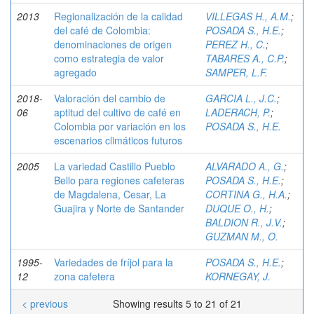
2013
Regionalización de la calidad
VILLEGAS H., A.M.
;
del café de Colombia:
POSADA S., H.E.
;
denominaciones de origen
PEREZ H., C.
;
como estrategia de valor
TABARES A., C.P.
;
agregado
SAMPER, L.F.
2018-
Valoración del cambio de
GARCIA L., J.C.
;
06
aptitud del cultivo de café en
LADERACH, P.
;
Colombia por variación en los
POSADA S., H.E.
escenarios climáticos futuros
2005
La variedad Castillo Pueblo
ALVARADO A., G.
;
Bello para regiones cafeteras
POSADA S., H.E.
;
de Magdalena, Cesar, La
CORTINA G., H.A.
;
Guajira y Norte de Santander
DUQUE O., H.
;
BALDION R., J.V.
;
GUZMAN M., O.
1995-
Variedades de fríjol para la
POSADA S., H.E.
;
12
zona cafetera
KORNEGAY, J.
< previous
Showing results 5 to 21 of 21