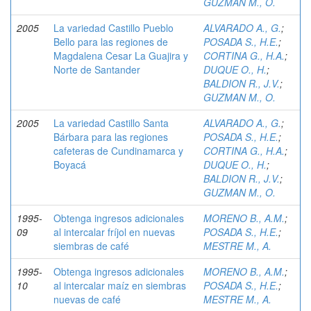
GUZMAN M., O.
2005
La variedad Castillo Pueblo
ALVARADO A., G.
;
Bello para las regiones de
POSADA S., H.E.
;
Magdalena Cesar La Guajira y
CORTINA G., H.A.
;
Norte de Santander
DUQUE O., H.
;
BALDION R., J.V.
;
GUZMAN M., O.
2005
La variedad Castillo Santa
ALVARADO A., G.
;
Bárbara para las regiones
POSADA S., H.E.
;
cafeteras de Cundinamarca y
CORTINA G., H.A.
;
Boyacá
DUQUE O., H.
;
BALDION R., J.V.
;
GUZMAN M., O.
1995-
Obtenga ingresos adicionales
MORENO B., A.M.
;
09
al intercalar fríjol en nuevas
POSADA S., H.E.
;
siembras de café
MESTRE M., A.
1995-
Obtenga ingresos adicionales
MORENO B., A.M.
;
10
al intercalar maíz en siembras
POSADA S., H.E.
;
nuevas de café
MESTRE M., A.