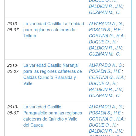
DUQUE O., H.
;
BALDION R., J.V.
;
GUZMAN M., O.
2013-
La variedad Castillo La Trinidad
ALVARADO A., G.
;
05-07
para regiones cafeteras de
POSADA S., H.E.
;
Tolima
CORTINA G., H.A.
;
DUQUE O., H.
;
BALDION R., J.V.
;
GUZMAN M., O.
2013-
La variedad Castillo Naranjal
ALVARADO A., G.
;
05-07
para las regiones cafeteras de
POSADA S., H.E.
;
Caldas Quindío Risaralda y
CORTINA G., H.A.
;
Valle
DUQUE O., H.
;
BALDION R., J.V.
;
GUZMAN M., O.
2013-
La variedad Castillo
ALVARADO A., G.
;
05-07
Paraguaicito para las regiones
POSADA S., H.E.
;
cafeteras de Quindío y Valle
CORTINA G., H.A.
;
del Cauca
DUQUE O., H.
;
BALDION R., J.V.
;