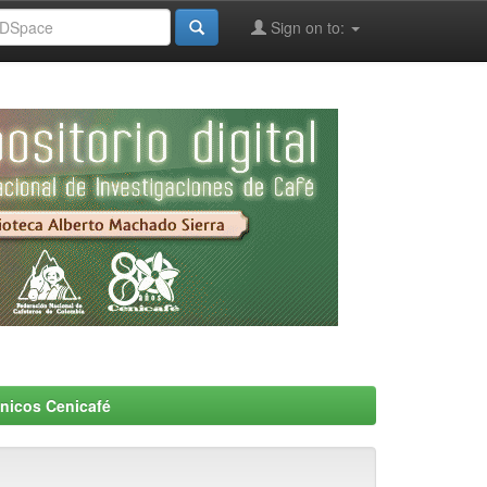
Sign on to:
nicos Cenicafé