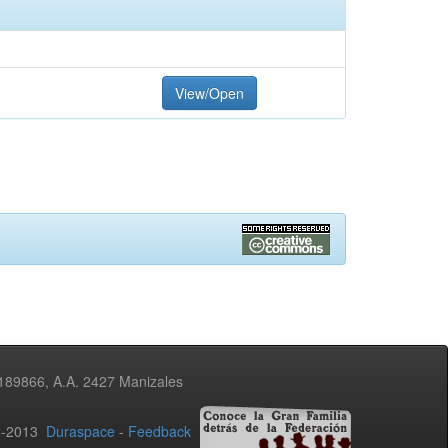
View/Open
3189866, A.A. 2427 Manizales
02-2013
Duraspace
-
Feedback