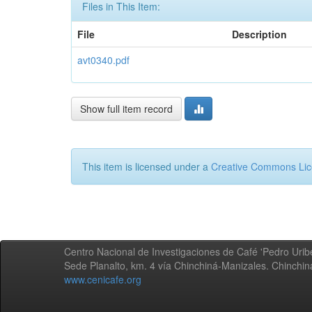
Files in This Item:
File
Description
avt0340.pdf
Show full item record
This item is licensed under a
Creative Commons Li
Centro Nacional de Investigaciones de Café 'Pedro Uribe
Sede Planalto, km. 4 vía Chinchiná-Manizales. Chinchi
www.cenicafe.org