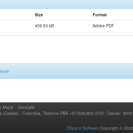
Size
Format
459.53 kB
Adobe PDF
cense
 Mejía' - Cenicafé
ná (Caldas) - Colombia, Teléfono PBX +57(606)850 0707, Celular: 350
DSpace Software
Copyright © 20