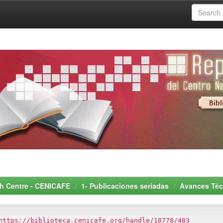
rch Centre - CENICAFE
1- Publicaciones seriadas
Avances Téc
https://biblioteca.cenicafe.org/handle/10778/403