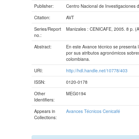
Publisher:
Centro Nacional de Investigaciones 
Citation:
AVT
Series/Report
Manizales : CENICAFE, 2005. 8 p. (
no.:
Abstract:
En este Avance técnico se presenta la
por sus atributos agronómicos sobres
colombiana.
URI:
http://hdl.handle.net/10778/403
ISSN:
0120-0178
Other
MEG0194
Identifiers:
Appears in
Avances Técnicos Cenicafé
Collections: