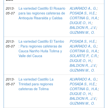
2013-
La variedad Castillo El Rosario
ALVARADO A., G.
;
05-07
para las regiones cafeteras de
POSADA S., H.E.
;
Antioquia Risaralda y Caldas
CORTINA G., H.A.
;
DUQUE O., H.
;
BALDION R., J.V.
;
GUZMAN M., O.
2013-
La variedad Castillo El Tambo
POSADA S., H.E.
;
05-07
: Para regiones cafeteras de
ALVARADO A., G.
;
Cauca Nariño Huila Tolima y
CORTINA G., H.A.
;
Valle del Cauca
SOLARTE P., C.R.
;
DUQUE O., H.
;
BALDION R., J.V.
;
GUZMAN M., O.
2013-
La variedad Castillo La
ALVARADO A., G.
;
05-07
Trinidad para regiones
POSADA S., H.E.
;
cafeteras de Tolima
CORTINA G., H.A.
;
DUQUE O., H.
;
BALDION R., J.V.
;
GUZMAN M., O.