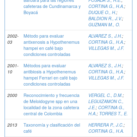
Bárbara para las regiones
POSADA S., H.E.
;
cafeteras de Cundinamarca y
CORTINA G., H.A.
;
Boyacá
DUQUE O., H.
;
BALDION R., J.V.
;
GUZMAN M., O.
2002-
Método para evaluar
ALVAREZ S., J.H.
;
03
antixenosis a Hypothenemus
CORTINA G., H.A.
;
hampei en café bajo
VILLEGAS M., J.F.
condiciones controladas
2001-
Métodos para evaluar
ALVAREZ S., J.H.
;
10
antibiosis a Hypothenemus
CORTINA G., H.A.
;
hampei Ferrari en café bajo
VILLEGAS M., J.F.
condiciones controladas
2000
Reconocimiento y frecuencia
VERGEL C., D.M.
;
de Meloidogyne spp en una
LEGUIZAMON C.,
localidad de la zona cafetera
J.E.
;
CORTINA G.,
central de Colombia
H.A.
;
TORRES T., E.
2013
Taxonomía y clasificación del
HERRERA P., J.C.
;
café
CORTINA G., H.A.