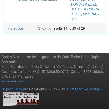
MONCADA B., M.
DEL P.
;
HERRERA
P., J.C.
;
MOLINA V.,
D.M.
< previous
Showing results 14 to 29 of 29
Centro Nacional de Investigaciones de Café 'Pedro Uribe Mejía' -
Cenicafé
Sede Planalto, km. 4 vía Chinchiná-Manizales. Chinchiná (Caldas) -
Colombia, Teléfono PBX +57(606)850 0707, Celular: 3503189866,
A.A. 2427 Manizales
www.cenicafe.org
DSpace Software
Copyright © 2002-2013
Duraspace
-
Feedback