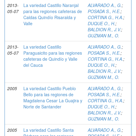
2013-
La variedad Castillo Naranjal
ALVARADO A., G.
;
05-07
para las regiones cafeteras de
POSADA S., H.E.
;
Caldas Quindío Risaralda y
CORTINA G., H.A.
;
Valle
DUQUE O., H.
;
BALDION R., J.V.
;
GUZMAN M., O.
2013-
La variedad Castillo
ALVARADO A., G.
;
05-07
Paraguaicito para las regiones
POSADA S., H.E.
;
cafeteras de Quindío y Valle
CORTINA G., H.A.
;
del Cauca
DUQUE O., H.
;
BALDION R., J.V.
;
GUZMAN M., O.
2005
La variedad Castillo Pueblo
ALVARADO A., G.
;
Bello para las regiones de
POSADA S., H.E.
;
Magdalena Cesar La Guajira y
CORTINA G., H.A.
;
Norte de Santander
DUQUE O., H.
;
BALDION R., J.V.
;
GUZMAN M., O.
2005
La variedad Castillo Santa
ALVARADO A., G.
;