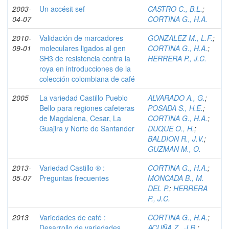
2003-
Un accésit sef
CASTRO C., B.L.
;
04-07
CORTINA G., H.A.
2010-
Validación de marcadores
GONZALEZ M., L.F.
;
09-01
moleculares ligados al gen
CORTINA G., H.A.
;
SH3 de resistencia contra la
HERRERA P., J.C.
roya en introducciones de la
colección colombiana de café
2005
La variedad Castillo Pueblo
ALVARADO A., G.
;
Bello para regiones cafeteras
POSADA S., H.E.
;
de Magdalena, Cesar, La
CORTINA G., H.A.
;
Guajira y Norte de Santander
DUQUE O., H.
;
BALDION R., J.V.
;
GUZMAN M., O.
2013-
Variedad Castillo ® :
CORTINA G., H.A.
;
05-07
Preguntas frecuentes
MONCADA B., M.
DEL P.
;
HERRERA
P., J.C.
2013
Variedades de café :
CORTINA G., H.A.
;
Desarrollo de variedades
ACUÑA Z., J.R.
;