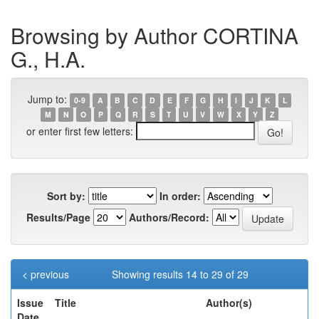
Browsing by Author CORTINA
G., H.A.
Jump to:
0-9
A
B
C
D
E
F
G
H
I
J
K
L
M
N
O
P
Q
R
S
T
U
V
W
X
Y
Z
or enter first few letters:
Sort by:
In order:
Results/Page
Authors/Record:
< previous
Showing results 14 to 29 of 29
Issue
Title
Author(s)
Date