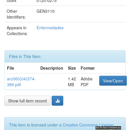
ISSN:
0120-0275
Other
GEN3110
Identifiers:
Appears in
Enfermedades
Collections:
Files in This Item:
File
Description
Size
Format
arc060(04)374-
1.42
Adobe
View/Open
389.pdf
MB
PDF
Show full item record
This item is licensed under a
Creative Commons License