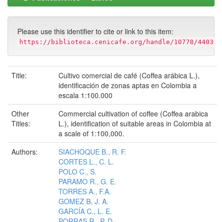
Please use this identifier to cite or link to this item:
https://biblioteca.cenicafe.org/handle/10778/4403
Title:
Cultivo comercial de café (Coffea arábica L.),
identificación de zonas aptas en Colombia a
escala 1:100.000
Other
Commercial cultivation of coffee (Coffea arabica
Titles:
L.), identification of suitable areas in Colombia at
a scale of 1:100,000.
Authors:
SIACHOQUE B., R. F.
CORTES L., C. L.
POLO C., S.
PARAMO R., G. E.
TORRES A., F.A.
GOMEZ B, J. A.
GARCÍA C., L. E.
PORRAS R., P. D.