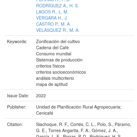
RODRÍGUEZ A., H. S.
LAGOS R., L. M.
VERGARA H., J.
CASTRO P., M. A.
VELÁSQUEZ R., M. A.
Keywords:
Zonificación del cultivo
Cadena del Café
Consumo mundial
Sistemas de producción
criterios físicos
criterios socioeconómicos
análisis multicriterio
mapa de aptitud
Issue Date:
2022
Publisher:
Unidad de Planificación Rural Agropecuaria;
Cenicafé
Citation:
Siachoque, R. F., Cortés, C. L., Polo, S., Páramo,
G. E., Torres Angarita, F. A., Gómez, J. A.,
García, L. E., Porras, P. D., Rodríguez, H. S.,