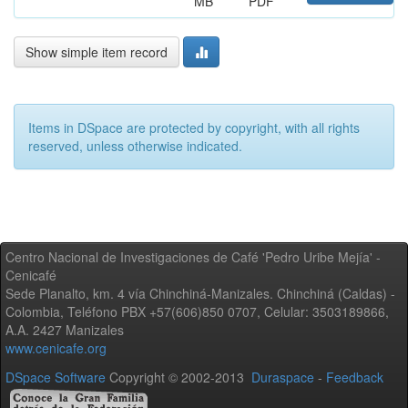
MB
PDF
Show simple item record
Items in DSpace are protected by copyright, with all rights
reserved, unless otherwise indicated.
Centro Nacional de Investigaciones de Café 'Pedro Uribe Mejía' -
Cenicafé
Sede Planalto, km. 4 vía Chinchiná-Manizales. Chinchiná (Caldas) -
Colombia, Teléfono PBX +57(606)850 0707, Celular: 3503189866,
A.A. 2427 Manizales
www.cenicafe.org
DSpace Software
Copyright © 2002-2013
Duraspace
-
Feedback