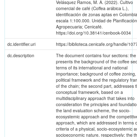
Velásquez Ramos, M. A. (2022). Cultivo
comercial de café (Coffea arábica L.),
identificación de zonas aptas en Colombi
escala 1:100.000. Unidad de Planificación
Agropecuaria; Cenicafé.
https://doi.org/10.38141/cenbook-0034
dc.identifier.uri
https://biblioteca.cenicafe.org/handle/10
dc.description
The document contains four sections: the f
presents the background of the coffee sec
terms of its international and national
importance; background of coffee zoning,
political framework and the regulatory fr
of the chain; the second part, addresses 
conceptual framework, based on a
multidisciplinary approach that takes into
consideration the principles and foundatio
the land evaluation scheme, the socio-
ecosystemic approach and the competiti
approach, which are addressed in terms o
criteria of a physical, socio-ecosystemic 
socioeconomic nature, respectively; the th