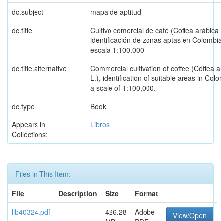
dc.subject
mapa de aptitud
dc.title
Cultivo comercial de café (Coffea arábica 
identificación de zonas aptas en Colombi
escala 1:100.000
dc.title.alternative
Commercial cultivation of coffee (Coffea a
L.), identification of suitable areas in Col
a scale of 1:100,000.
dc.type
Book
Appears in
Libros
Collections:
Files in This Item:
File
Description
Size
Format
lib40324.pdf
426.28
Adobe
View/Open