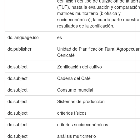
definición del tipo de utilización de la tierr
(TUT), hasta la evaluación y comparación
matrices multicriterio (biofísica y
socioeconómica); la cuarta parte muestra
resultados de la zonificación.
dc.language.iso
es
dc.publisher
Unidad de Planificación Rural Agropecuar
Cenicafé
dc.subject
Zonificación del cultivo
dc.subject
Cadena del Café
dc.subject
Consumo mundial
dc.subject
Sistemas de producción
dc.subject
criterios físicos
dc.subject
criterios socioeconómicos
dc.subject
análisis multicriterio