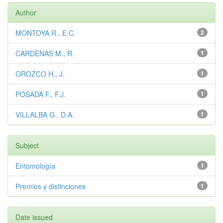
Author
MONTOYA R., E.C.
2
CARDENAS M., R.
1
OROZCO H., J.
1
POSADA F., F.J.
1
VILLALBA G., D.A.
1
Subject
Entomología
1
Premios y distinciones
1
Date issued