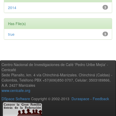
2014
3
Has File(s)
true
3
Centro Nacional de Investigaciones de Café 'Pedro Uribe Mejía' -
Cenicafé
Sede Planalto, km. 4 vía Chinchiná-Manizales. Chinchiná (Caldas) -
Colombia, Teléfono PBX +57(606)850 0707, Celular: 3503189866,
A.A. 2427 Manizales
www.cenicafe.org
DSpace Software
Copyright © 2002-2013
Duraspace
-
Feedback