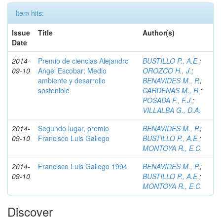
Item hits:
Issue
Title
Author(s)
Date
2014-
Premio de ciencias Alejandro
BUSTILLO P., A.E.
;
09-10
Angel Escobar; Medio
OROZCO H., J.
;
ambiente y desarrollo
BENAVIDES M., P.
;
sostenible
CARDENAS M., R.
;
POSADA F., F.J.
;
VILLALBA G., D.A.
2014-
Segundo lugar, premio
BENAVIDES M., P.
;
09-10
Francisco Luis Gallego
BUSTILLO P., A.E.
;
MONTOYA R., E.C.
2014-
Francisco Luis Gallego 1994
BENAVIDES M., P.
;
09-10
BUSTILLO P., A.E.
;
MONTOYA R., E.C.
Discover