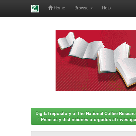
Home
Browse
Help
Skip
navigation
Digital repository of the National Coffee Resea
Premios y distinciones otorgados al investig