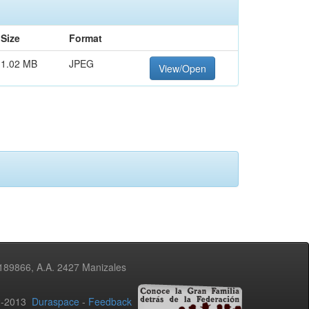
Size
Format
1.02 MB
JPEG
View/Open
3189866, A.A. 2427 Manizales
02-2013
Duraspace
-
Feedback