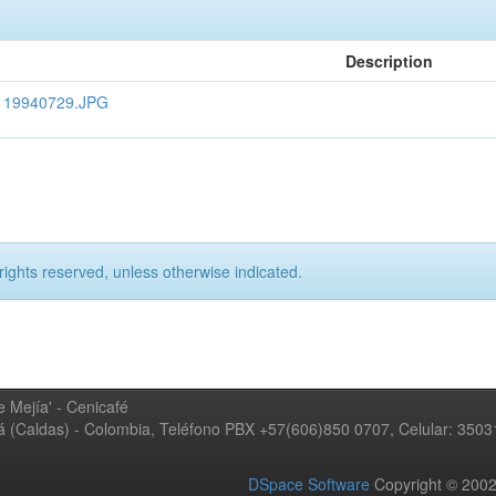
Description
 - 19940729.JPG
rights reserved, unless otherwise indicated.
 Mejía' - Cenicafé
ná (Caldas) - Colombia, Teléfono PBX +57(606)850 0707, Celular: 350
DSpace Software
Copyright © 20