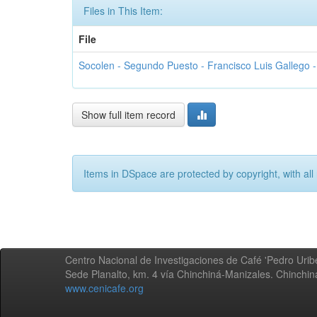
Files in This Item:
File
Socolen - Segundo Puesto - Francisco Luis Gallego
Show full item record
Items in DSpace are protected by copyright, with all 
Centro Nacional de Investigaciones de Café 'Pedro Uribe
Sede Planalto, km. 4 vía Chinchiná-Manizales. Chinchi
www.cenicafe.org