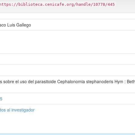
https://biblioteca.cenicafe.org/handle/10778/445
sco Luis Gallego
ces sobre el uso del parasitoide Cephalonomia stephanoderis Hym : Bethy
45
dos al investigador