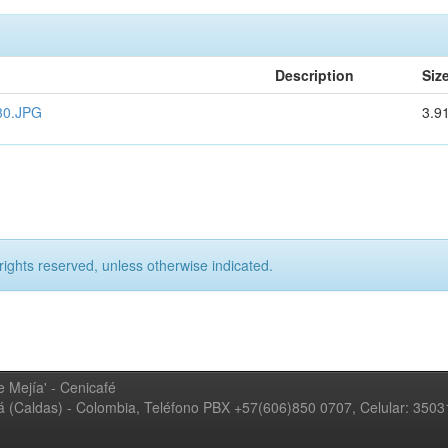
Description
Siz
30.JPG
3.9
rights reserved, unless otherwise indicated.
 Mejía' - Cenicafé
ná (Caldas) - Colombia, Teléfono PBX +57(606)850 0707, Celular: 350