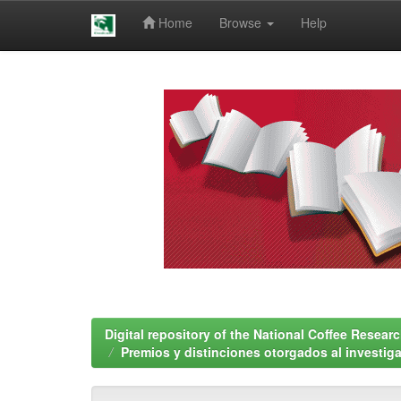
Home
Browse
Help
Skip
navigation
Digital repository of the National Coffee Resea
Premios y distinciones otorgados al investig