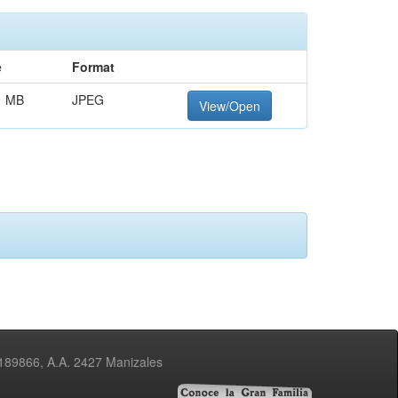
e
Format
1 MB
JPEG
View/Open
3189866, A.A. 2427 Manizales