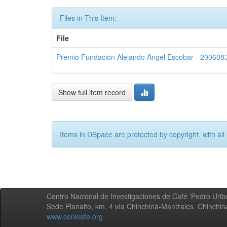
Files in This Item:
File
Premio Fundacion Alejando Angel Escobar - 200608
Show full item record
Items in DSpace are protected by copyright, with all 
Centro Nacional de Investigaciones de Café 'Pedro Uribe
Sede Planalto, km. 4 vía Chinchiná-Manizales. Chinchi
www.cenicafe.org