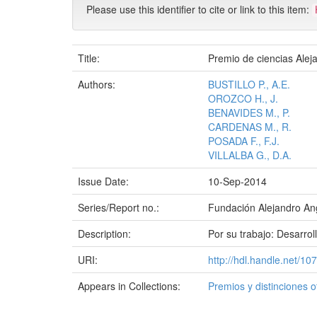
Please use this identifier to cite or link to this item:
Title:
Premio de ciencias Alej
Authors:
BUSTILLO P., A.E.
OROZCO H., J.
BENAVIDES M., P.
CARDENAS M., R.
POSADA F., F.J.
VILLALBA G., D.A.
Issue Date:
10-Sep-2014
Series/Report no.:
Fundación Alejandro An
Description:
Por su trabajo: Desarro
URI:
http://hdl.handle.net/10
Appears in Collections:
Premios y distinciones o