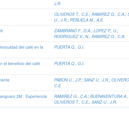
J.R.
OLIVEROS T., C.E.
;
RAMIREZ G., C.A.
;
U., J.R.
;
PEÑUELA M., A.E.
fé
ZAMBRANO F., D.A.
;
LOPEZ P., U.
;
RODRIGUEZ V., N.
;
RAMIREZ G., C.A.
inocuidad del café en la
PUERTA Q., G.I.
 el beneficio del café
PUERTA Q., G.I.
mente
PABON U., J.P.
;
SANZ U., J.R.
;
OLIVEROS
C.E.
Canguaro 2M : Experiencia
RAMIREZ G., C.A.
;
BUENAVENTURA A., 
OLIVEROS T., C.E.
;
SANZ U., J.R.