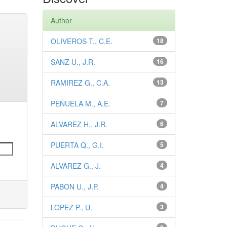
Author
OLIVEROS T., C.E.
18
SANZ U., J.R.
16
RAMIREZ G., C.A.
13
PEÑUELA M., A.E.
7
ALVAREZ H., J.R.
6
PUERTA Q., G.I.
5
ALVAREZ G., J.
4
PABON U., J.P.
4
LOPEZ P., U.
3