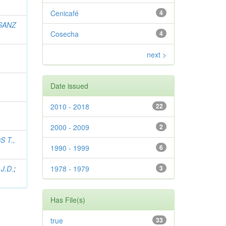
Cenicafé
4
SANZ
Cosecha
4
next >
Date issued
2010 - 2018
22
2000 - 2009
2
 T.,
1990 - 1999
6
J.D.
;
1978 - 1979
3
Has File(s)
true
33