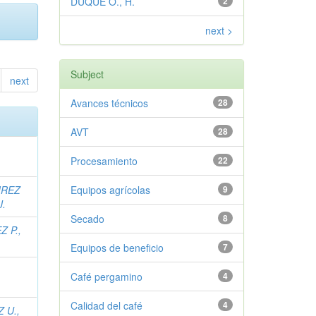
DUQUE O., H.
2
next >
Subject
next
Avances técnicos
28
AVT
28
Procesamiento
22
IREZ
Equipos agrícolas
9
J.
Secado
8
Z P.,
Equipos de beneficio
7
Café pergamino
4
Calidad del café
4
 U.,