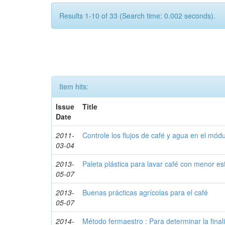
Results 1-10 of 33 (Search time: 0.002 seconds).
Item hits:
Issue
Title
Date
2011-
Controle los flujos de café y agua en el mód
03-04
2013-
Paleta plástica para lavar café con menor es
05-07
2013-
Buenas prácticas agrícolas para el café
05-07
2014-
Método fermaestro : Para determinar la final