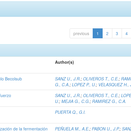
previous
1
2
3
4
Author(s)
ulo Becolsub
SANZ U., J.R.
;
OLIVEROS T., C.E.
;
RAM
G., C.A.
;
LOPEZ P., U.
;
VELASQUEZ H., 
fuerzo
SANZ U., J.R.
;
OLIVEROS T., C.E.
;
LOPE
U.
;
MEJIA G., C.G.
;
RAMIREZ G., C.A.
PUERTA Q., G.I.
ización de la fermentación
PEÑUELA M., A.E.
;
PABON U., J.P.
;
SANZ