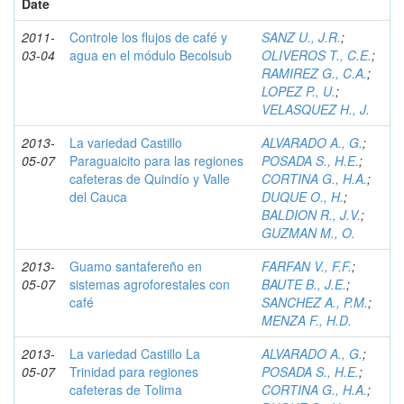
Date
2011-
Controle los flujos de café y
SANZ U., J.R.
;
03-04
agua en el módulo Becolsub
OLIVEROS T., C.E.
;
RAMIREZ G., C.A.
;
LOPEZ P., U.
;
VELASQUEZ H., J.
2013-
La variedad Castillo
ALVARADO A., G.
;
05-07
Paraguaicito para las regiones
POSADA S., H.E.
;
cafeteras de Quindío y Valle
CORTINA G., H.A.
;
del Cauca
DUQUE O., H.
;
BALDION R., J.V.
;
GUZMAN M., O.
2013-
Guamo santafereño en
FARFAN V., F.F.
;
05-07
sistemas agroforestales con
BAUTE B., J.E.
;
café
SANCHEZ A., P.M.
;
MENZA F., H.D.
2013-
La variedad Castillo La
ALVARADO A., G.
;
05-07
Trinidad para regiones
POSADA S., H.E.
;
cafeteras de Tolima
CORTINA G., H.A.
;