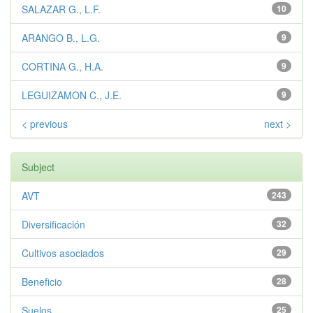
SALAZAR G., L.F.
10
ARANGO B., L.G.
9
CORTINA G., H.A.
9
LEGUIZAMON C., J.E.
9
< previous
next >
Subject
AVT
243
Diversificación
32
Cultivos asociados
29
Beneficio
28
Suelos
25