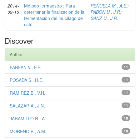
2014-
Método fermaestro : Para
PEÑUELA M., A.E.
;
09-15
determinar la finalización de la
PABON U., J.P.
;
fermentación del mucílago de
SANZ U., J.R.
café
Discover
Author
FARFAN V., F.F.
11
POSADA S., H.E.
11
RAMIREZ B., V.H.
11
SALAZAR A., J.N.
11
JARAMILLO R., A.
10
MORENO B., A.M.
10