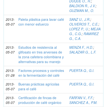
DUQUE O., H.
;
BALDION R., J.V.
;
GUZMAN M., O.
2013-
Paleta plástica para lavar café
SANZ U., J.R.
;
05-07
con menor esfuerzo
OLIVEROS T., C.E.
;
LOPEZ P., U.
;
MEJIA
G., C.G.
;
RAMIREZ
G., C.A.
2013-
Estudios de resistencia al
MENZA F., H.D.
;
05-07
glifosato en tres arvenses de
SALAZAR G., L.F.
la zona cafetera colombiana y
alternativas para su manejo
2013-
Factores procesos y controles
PUERTA Q., G.I.
01-28
en la fermentación del café
2013-
Buenas prácticas agrícolas
PUERTA Q., G.I.
05-07
para el café
2013-
Certificación de fincas de
FARFAN V., F.F.
;
05-07
producción de café orgánico
SANCHEZ A., P.M.