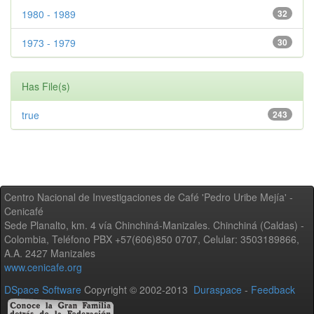
1980 - 1989
32
1973 - 1979
30
Has File(s)
true
243
Centro Nacional de Investigaciones de Café 'Pedro Uribe Mejía' -
Cenicafé
Sede Planalto, km. 4 vía Chinchiná-Manizales. Chinchiná (Caldas) -
Colombia, Teléfono PBX +57(606)850 0707, Celular: 3503189866,
A.A. 2427 Manizales
www.cenicafe.org
DSpace Software
Copyright © 2002-2013
Duraspace
-
Feedback