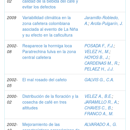
02
calidad de la bebida del café y
evitar los defectos
2009
Variabilidad climática en la
Jaramillo-Robledo,
zona cafetera colombiana
A.
;
Arcila-Pulgarín, J.
asociada al evento de La Niña
y su efecto en la caficultura
2002-
Reaparece la hormiga loca
POSADA F., F.J.
;
08
Paratrechina fulva en la zona
VELEZ H., M.
;
central cafetera
HOYOS B., J.
;
CARDENAS M., R.
;
PELAEZ H., J.J.
2002-
El mal rosado del cafeto
GALVIS G., C.A.
05
2000-
Distribución de la floración y la
VELEZ A., B.E.
;
02
cosecha de café en tres
JARAMILLO R., A.
;
altitudes
CHAVES C., B.
;
FRANCO A., M.
2002-
Mejoramiento de las
ALVARADO A., G.