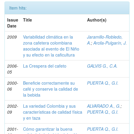
Item hits:
Issue
Title
Author(s)
Date
2009
Variabilidad climática en la
Jaramillo-Robledo,
zona cafetera colombiana
A.
;
Arcila-Pulgarín, J.
asociada al evento de El Niño
y su efecto en la caficultura
2006-
La Crespera del cafeto
GALVIS G., C.A.
05
2000-
Beneficie correctamente su
PUERTA Q., G.I.
06
café y conserve la calidad de
la bebida
2002-
La variedad Colombia y sus
ALVARADO A., G.
;
09
características de calidad física
PUERTA Q., G.I.
y en taza
2001-
Cómo garantizar la buena
PUERTA Q., G.I.