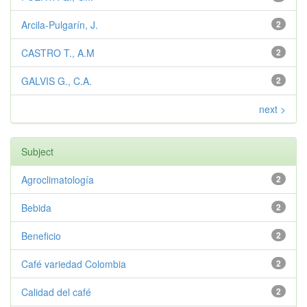
Arcila-Pulgarín, J.
2
CASTRO T., A.M
2
GALVIS G., C.A.
2
next >
Subject
Agroclimatología
2
Bebida
2
Beneficio
2
Café variedad Colombia
2
Calidad del café
2