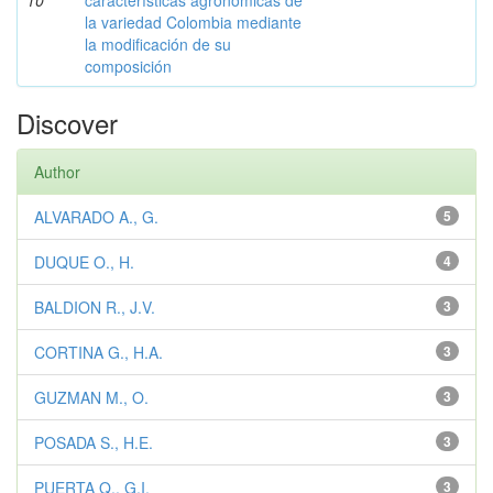
10
características agronómicas de
la variedad Colombia mediante
la modificación de su
composición
Discover
Author
ALVARADO A., G.
5
DUQUE O., H.
4
BALDION R., J.V.
3
CORTINA G., H.A.
3
GUZMAN M., O.
3
POSADA S., H.E.
3
PUERTA Q., G.I.
3