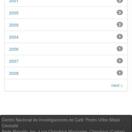
2001
3
2005
3
2009
2
2004
1
2006
1
2007
1
2008
1
next >
Centro Nacional de Investigaciones de Café 'Pedro Uribe Mejía' -
Cenicafé
Sede Planalto, km. 4 vía Chinchiná-Manizales. Chinchiná (Caldas) -