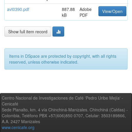
avt0390.pdf
887.88
Adobe
View/Open
kB
PDF
Show full item record
Items in DSpace are protected by copyright, with all rights
reserved, unless otherwise indicated.
Centro Nacional de Investigaciones de Café 'Pedro Uribe Mejía' -
Cenicafé
Sede Planalto, km. 4 vía Chinchiná-Manizales. Chinchiná (Caldas) -
Colombia, Teléfono PBX +57(606)850 0707, Celular: 3503189866,
A.A. 2427 Manizales
www.cenicafe.org