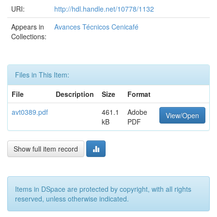
URI:
http://hdl.handle.net/10778/1132
Appears in
Avances Técnicos Cenicafé
Collections:
Files in This Item:
File
Description
Size
Format
avt0389.pdf
461.1
Adobe
View/Open
kB
PDF
Show full item record
Items in DSpace are protected by copyright, with all rights
reserved, unless otherwise indicated.