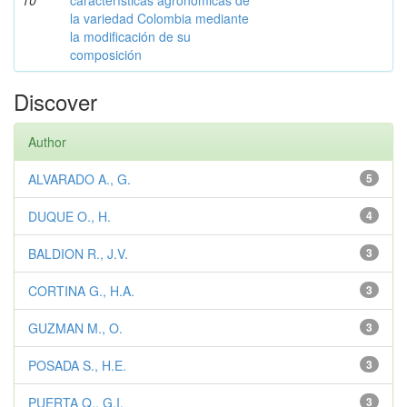
10
características agronómicas de
la variedad Colombia mediante
la modificación de su
composición
Discover
Author
ALVARADO A., G.
5
DUQUE O., H.
4
BALDION R., J.V.
3
CORTINA G., H.A.
3
GUZMAN M., O.
3
POSADA S., H.E.
3
PUERTA Q., G.I.
3