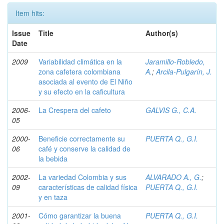
Item hits:
Issue
Title
Author(s)
Date
2009
Variabilidad climática en la
Jaramillo-Robledo,
zona cafetera colombiana
A.
;
Arcila-Pulgarín, J.
asociada al evento de El Niño
y su efecto en la caficultura
2006-
La Crespera del cafeto
GALVIS G., C.A.
05
2000-
Beneficie correctamente su
PUERTA Q., G.I.
06
café y conserve la calidad de
la bebida
2002-
La variedad Colombia y sus
ALVARADO A., G.
;
09
características de calidad física
PUERTA Q., G.I.
y en taza
2001-
Cómo garantizar la buena
PUERTA Q., G.I.