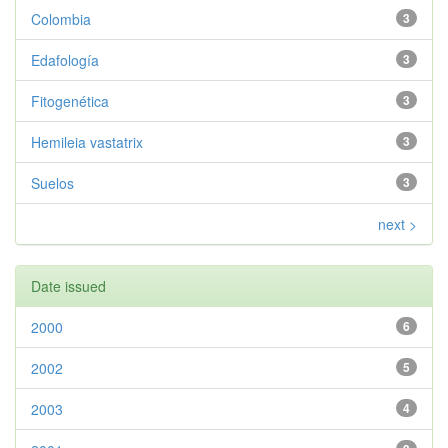
Colombia
3
Edafología
3
Fitogenética
3
Hemileia vastatrix
3
Suelos
3
next >
Date issued
2000
6
2002
5
2003
4