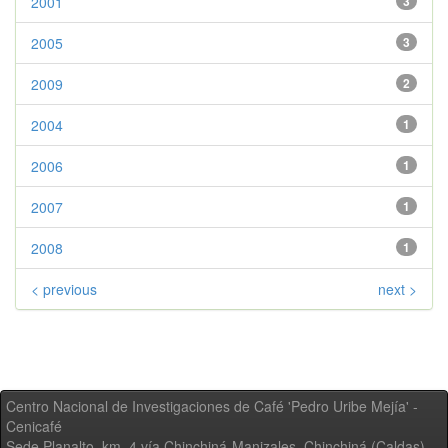
2001
3
2005
3
2009
2
2004
1
2006
1
2007
1
2008
1
< previous
next >
Centro Nacional de Investigaciones de Café 'Pedro Uribe Mejía' -
Cenicafé
Sede Planalto, km. 4 vía Chinchiná-Manizales. Chinchiná (Caldas) -