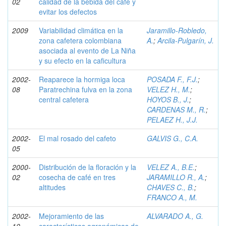
02
calidad de la bebida del café y
evitar los defectos
2009
Variabilidad climática en la
Jaramillo-Robledo,
zona cafetera colombiana
A.
;
Arcila-Pulgarín, J.
asociada al evento de La Niña
y su efecto en la caficultura
2002-
Reaparece la hormiga loca
POSADA F., F.J.
;
08
Paratrechina fulva en la zona
VELEZ H., M.
;
central cafetera
HOYOS B., J.
;
CARDENAS M., R.
;
PELAEZ H., J.J.
2002-
El mal rosado del cafeto
GALVIS G., C.A.
05
2000-
Distribución de la floración y la
VELEZ A., B.E.
;
02
cosecha de café en tres
JARAMILLO R., A.
;
altitudes
CHAVES C., B.
;
FRANCO A., M.
2002-
Mejoramiento de las
ALVARADO A., G.