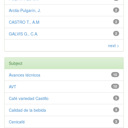
Arcila-Pulgarín, J.
2
CASTRO T., A.M
2
GALVIS G., C.A.
2
next >
Subject
Avances técnicos
10
AVT
10
Café variedad Castillo
3
Calidad de la bebida
3
Cenicafé
3