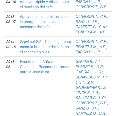
04-04
remover rápida y eficazmente
PABON U., J.P.
;
el mucílago del café
OLIVEROS T., C.E.
2013-
Aprovechamiento eficiente de
OLIVEROS T., C.E.
;
05-07
la energía en el secado
SANZ U., J.R.
;
mecánico del café
RAMIREZ G., C.A.
;
PEÑUELA M., A.E.
2014-
Gravimet SM : Tecnología para
OLIVEROS T., C.E.
;
09-15
medir la humedad del café en
PEÑUELA M., A.E.
;
el secado en silos
PABON U., J.P.
2016-
Evento de La Niña en
GAITAN B., A.L.
;
05
Colombia : Recomendaciones
FLOREZ R., C.P.
;
para la caficultura
GARCIA L., J.C.
;
BENAVIDES M., P.
;
GIL P., Z.N.
;
SADEGHIAN K., S.
;
LINCE S., L.A.
;
SALAZAR G., L.F.
;
OLIVEROS T., C.E.
;
SANZ U., J.R.
;
RAMIREZ G., C.A.
;