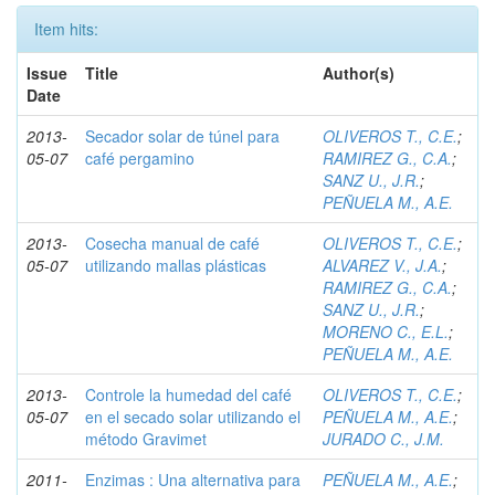
Item hits:
Issue
Title
Author(s)
Date
2013-
Secador solar de túnel para
OLIVEROS T., C.E.
;
05-07
café pergamino
RAMIREZ G., C.A.
;
SANZ U., J.R.
;
PEÑUELA M., A.E.
2013-
Cosecha manual de café
OLIVEROS T., C.E.
;
05-07
utilizando mallas plásticas
ALVAREZ V., J.A.
;
RAMIREZ G., C.A.
;
SANZ U., J.R.
;
MORENO C., E.L.
;
PEÑUELA M., A.E.
2013-
Controle la humedad del café
OLIVEROS T., C.E.
;
05-07
en el secado solar utilizando el
PEÑUELA M., A.E.
;
método Gravimet
JURADO C., J.M.
2011-
Enzimas : Una alternativa para
PEÑUELA M., A.E.
;