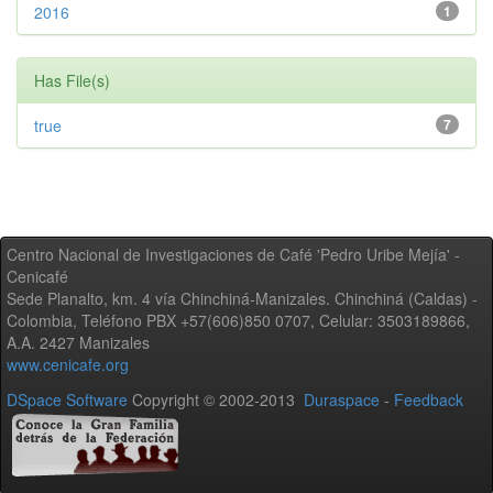
2016
1
Has File(s)
true
7
Centro Nacional de Investigaciones de Café 'Pedro Uribe Mejía' -
Cenicafé
Sede Planalto, km. 4 vía Chinchiná-Manizales. Chinchiná (Caldas) -
Colombia, Teléfono PBX +57(606)850 0707, Celular: 3503189866,
A.A. 2427 Manizales
www.cenicafe.org
DSpace Software
Copyright © 2002-2013
Duraspace
-
Feedback