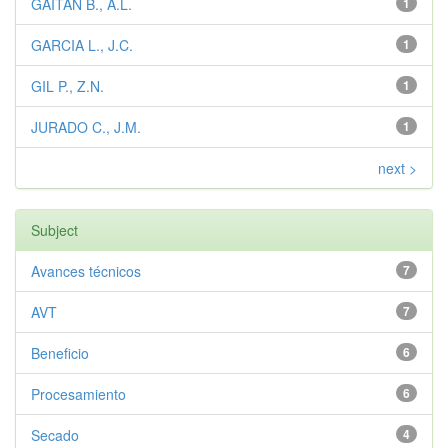
GAITAN B., A.L.
1
GARCIA L., J.C.
1
GIL P., Z.N.
1
JURADO C., J.M.
1
next >
Subject
Avances técnicos
7
AVT
7
Beneficio
6
Procesamiento
6
Secado
4