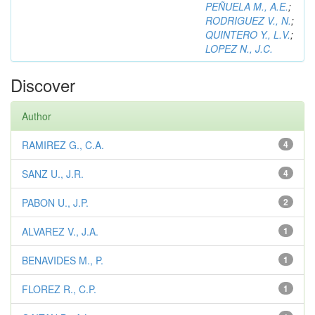
PEÑUELA M., A.E.
;
RODRIGUEZ V., N.
;
QUINTERO Y., L.V.
;
LOPEZ N., J.C.
Discover
Author
RAMIREZ G., C.A.
4
SANZ U., J.R.
4
PABON U., J.P.
2
ALVAREZ V., J.A.
1
BENAVIDES M., P.
1
FLOREZ R., C.P.
1