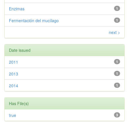
Enzimas
1
Fermentación del mucílago
1
next >
Date issued
2011
1
2013
1
2014
1
Has File(s)
true
3