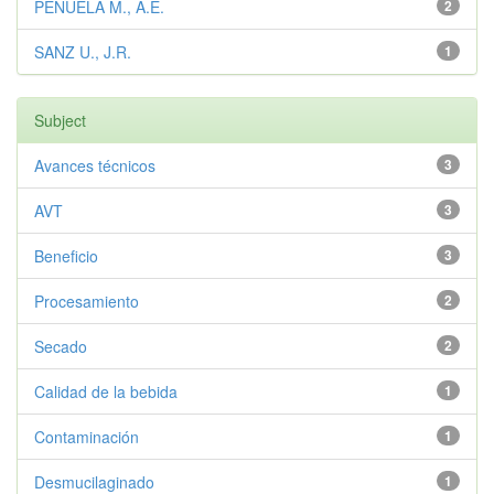
PEÑUELA M., A.E.
2
SANZ U., J.R.
1
Subject
Avances técnicos
3
AVT
3
Beneficio
3
Procesamiento
2
Secado
2
Calidad de la bebida
1
Contaminación
1
Desmucilaginado
1