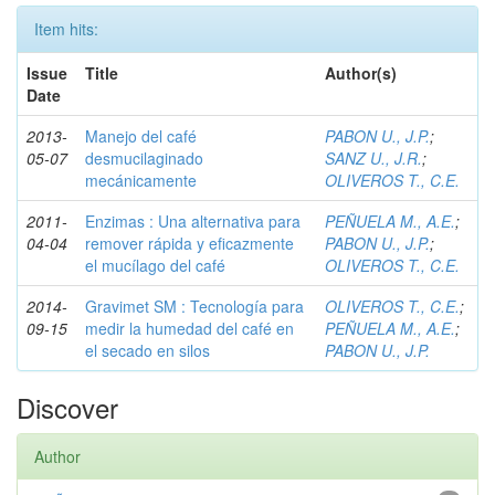
Item hits:
Issue
Title
Author(s)
Date
2013-
Manejo del café
PABON U., J.P.
;
05-07
desmucilaginado
SANZ U., J.R.
;
mecánicamente
OLIVEROS T., C.E.
2011-
Enzimas : Una alternativa para
PEÑUELA M., A.E.
;
04-04
remover rápida y eficazmente
PABON U., J.P.
;
el mucílago del café
OLIVEROS T., C.E.
2014-
Gravimet SM : Tecnología para
OLIVEROS T., C.E.
;
09-15
medir la humedad del café en
PEÑUELA M., A.E.
;
el secado en silos
PABON U., J.P.
Discover
Author