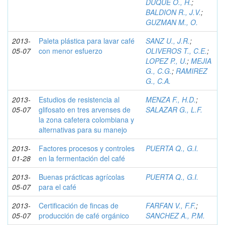
DUQUE O., H.
;
BALDION R., J.V.
;
GUZMAN M., O.
2013-
Paleta plástica para lavar café
SANZ U., J.R.
;
05-07
con menor esfuerzo
OLIVEROS T., C.E.
;
LOPEZ P., U.
;
MEJIA
G., C.G.
;
RAMIREZ
G., C.A.
2013-
Estudios de resistencia al
MENZA F., H.D.
;
05-07
glifosato en tres arvenses de
SALAZAR G., L.F.
la zona cafetera colombiana y
alternativas para su manejo
2013-
Factores procesos y controles
PUERTA Q., G.I.
01-28
en la fermentación del café
2013-
Buenas prácticas agrícolas
PUERTA Q., G.I.
05-07
para el café
2013-
Certificación de fincas de
FARFAN V., F.F.
;
05-07
producción de café orgánico
SANCHEZ A., P.M.