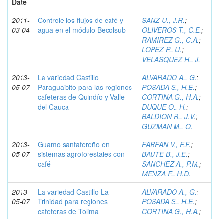
Date
2011-
Controle los flujos de café y
SANZ U., J.R.
;
03-04
agua en el módulo Becolsub
OLIVEROS T., C.E.
;
RAMIREZ G., C.A.
;
LOPEZ P., U.
;
VELASQUEZ H., J.
2013-
La variedad Castillo
ALVARADO A., G.
;
05-07
Paraguaicito para las regiones
POSADA S., H.E.
;
cafeteras de Quindío y Valle
CORTINA G., H.A.
;
del Cauca
DUQUE O., H.
;
BALDION R., J.V.
;
GUZMAN M., O.
2013-
Guamo santafereño en
FARFAN V., F.F.
;
05-07
sistemas agroforestales con
BAUTE B., J.E.
;
café
SANCHEZ A., P.M.
;
MENZA F., H.D.
2013-
La variedad Castillo La
ALVARADO A., G.
;
05-07
Trinidad para regiones
POSADA S., H.E.
;
cafeteras de Tolima
CORTINA G., H.A.
;