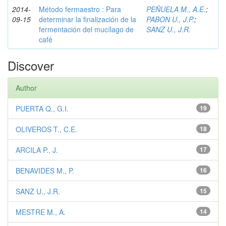
2014-
Método fermaestro : Para
PEÑUELA M., A.E.
;
09-15
determinar la finalización de la
PABON U., J.P.
;
fermentación del mucílago de
SANZ U., J.R.
café
Discover
Author
PUERTA Q., G.I.
19
OLIVEROS T., C.E.
18
ARCILA P., J.
17
BENAVIDES M., P.
16
SANZ U., J.R.
15
MESTRE M., A.
14