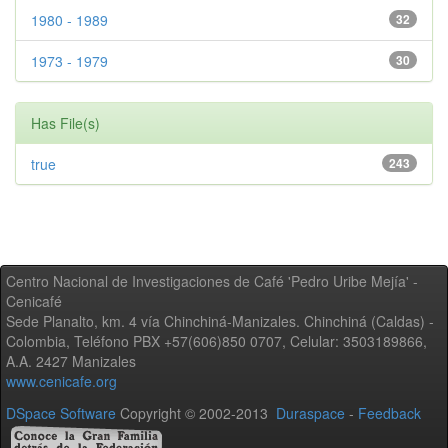
1980 - 1989
32
1973 - 1979
30
Has File(s)
true
243
Centro Nacional de Investigaciones de Café 'Pedro Uribe Mejía' -
Cenicafé
Sede Planalto, km. 4 vía Chinchiná-Manizales. Chinchiná (Caldas) -
Colombia, Teléfono PBX +57(606)850 0707, Celular: 3503189866,
A.A. 2427 Manizales
www.cenicafe.org
DSpace Software
Copyright © 2002-2013
Duraspace
-
Feedback