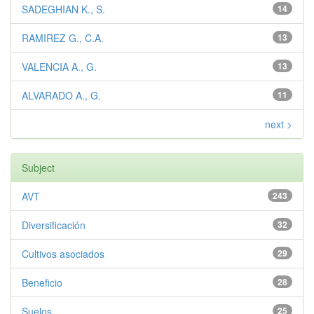
SADEGHIAN K., S.
14
RAMIREZ G., C.A.
13
VALENCIA A., G.
13
ALVARADO A., G.
11
next >
Subject
AVT
243
Diversificación
32
Cultivos asociados
29
Beneficio
28
Suelos
25