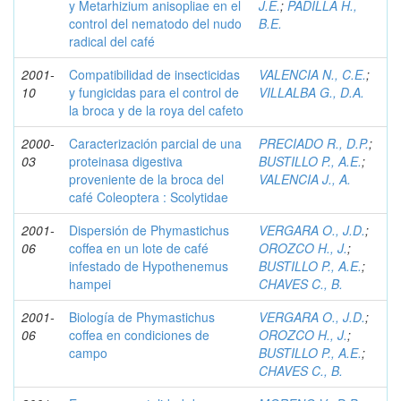
y Metarhizium anisopliae en el
J.E.
;
PADILLA H.,
control del nematodo del nudo
B.E.
radical del café
2001-
Compatibilidad de insecticidas
VALENCIA N., C.E.
;
10
y fungicidas para el control de
VILLALBA G., D.A.
la broca y de la roya del cafeto
2000-
Caracterización parcial de una
PRECIADO R., D.P.
;
03
proteinasa digestiva
BUSTILLO P., A.E.
;
proveniente de la broca del
VALENCIA J., A.
café Coleoptera : Scolytidae
2001-
Dispersión de Phymastichus
VERGARA O., J.D.
;
06
coffea en un lote de café
OROZCO H., J.
;
infestado de Hypothenemus
BUSTILLO P., A.E.
;
hampei
CHAVES C., B.
2001-
Biología de Phymastichus
VERGARA O., J.D.
;
06
coffea en condiciones de
OROZCO H., J.
;
campo
BUSTILLO P., A.E.
;
CHAVES C., B.