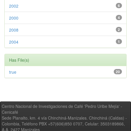
2002
6
2000
4
2008
2
2004
1
Has File(s)
true
20
Centro Nacional de Investigaciones de Café 'Pedro Uribe Mejía' -
Cenicafé
Sede Planalto, km. 4 vía Chinchiná-Manizales. Chinchiná (Caldas) -
Colombia, Teléfono PBX +57(606)850 0707, Celular: 3503189866,
A.A. 2427 Manizales