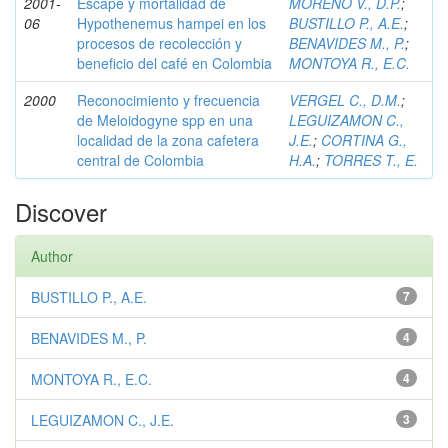
2001-
Escape y mortalidad de
MORENO V., D.P.
;
06
Hypothenemus hampei en los
BUSTILLO P., A.E.
;
procesos de recolección y
BENAVIDES M., P.
;
beneficio del café en Colombia
MONTOYA R., E.C.
2000
Reconocimiento y frecuencia
VERGEL C., D.M.
;
de Meloidogyne spp en una
LEGUIZAMON C.,
localidad de la zona cafetera
J.E.
;
CORTINA G.,
central de Colombia
H.A.
;
TORRES T., E.
Discover
Author
BUSTILLO P., A.E.
7
BENAVIDES M., P.
4
MONTOYA R., E.C.
4
LEGUIZAMON C., J.E.
3