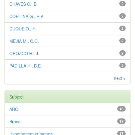
CHAVES C., B.
2
CORTINA G., H.A.
2
DUQUE O., H.
2
MEJIA M., C.G.
2
OROZCO H., J.
2
PADILLA H., B.E.
2
next >
Subject
ARC
18
Broca
17
Hypothenemus hampei
17