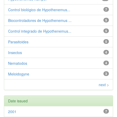
Control biológico de Hypothenemus...
7
Biocontroladores de Hypothenemus ...
5
Control integrado de Hypothenemus...
5
Parasitoides
5
Insectos
4
Nematodos
4
Meloidogyne
3
next >
Date issued
2001
7