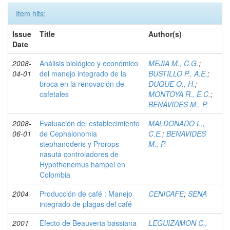
Item hits:
Issue
Title
Author(s)
Date
2008-
Análisis biológico y económico
MEJIA M., C.G.
;
04-01
del manejo integrado de la
BUSTILLO P., A.E.
;
broca en la renovación de
DUQUE O., H.
;
cafetales
MONTOYA R., E.C.
;
BENAVIDES M., P.
2008-
Evaluación del establecimiento
MALDONADO L.,
06-01
de Cephalonomia
C.E.
;
BENAVIDES
stephanoderis y Prorops
M., P.
nasuta controladores de
Hypothenemus hampei en
Colombia
2004
Producción de café : Manejo
CENICAFE
;
SENA
integrado de plagas del café
2001
Efecto de Beauveria bassiana
LEGUIZAMON C.,