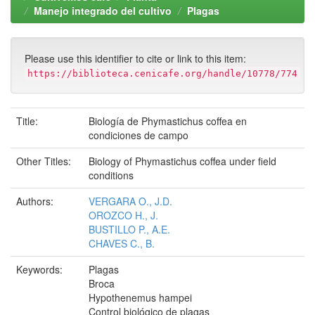
Manejo integrado del cultivo
Plagas
Please use this identifier to cite or link to this item:
https://biblioteca.cenicafe.org/handle/10778/774
Title:
Biología de Phymastichus coffea en
condiciones de campo
Other Titles:
Biology of Phymastichus coffea under field
conditions
Authors:
VERGARA O., J.D.
OROZCO H., J.
BUSTILLO P., A.E.
CHAVES C., B.
Keywords:
Plagas
Broca
Hypothenemus hampei
Control biológico de plagas