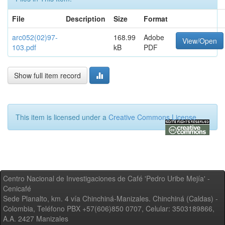
File
Description
Size
Format
arc052(02)97-
168.99
Adobe
View/Open
103.pdf
kB
PDF
Show full item record
This item is licensed under a
Creative Commons License
Centro Nacional de Investigaciones de Café 'Pedro Uribe Mejía' -
Cenicafé
Sede Planalto, km. 4 vía Chinchiná-Manizales. Chinchiná (Caldas) -
Colombia, Teléfono PBX +57(606)850 0707, Celular: 3503189866,
A.A. 2427 Manizales