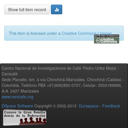
Show full item record
This item is licensed under a
Creative Commons License
Centro Nacional de Investigaciones de Café 'Pedro Uribe Mejía' -
Cenicafé
Sede Planalto, km. 4 vía Chinchiná-Manizales. Chinchiná (Caldas) -
Colombia, Teléfono PBX +57(606)850 0707, Celular: 3503189866,
A.A. 2427 Manizales
www.cenicafe.org
DSpace Software
Copyright © 2002-2013
Duraspace
-
Feedback